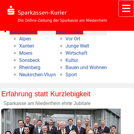
Nach Bereich
Nach Thema
Alpen
Vor Ort
Xanten
Junge Welt
Moers
Wirtschaft
Sonsbeck
Kultur
Rheinberg
Bauen und Wohnen
Neukirchen-Vluyn
Sport
Erfahrung statt Kurzlebigkeit
Sparkasse am Niederrhein ehrte Jubilare