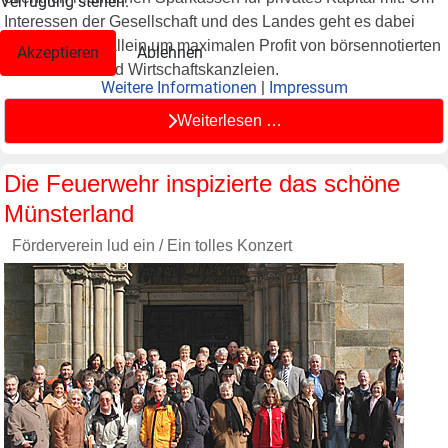
Verfügung stehen.
Interessen der Gesellschaft und des Landes geht es dabei
nicht, sondern allein um maximalen Profit von börsennotierten
Akzeptieren
Ablehnen
Großbanken und Wirtschaftskanzleien.
Weitere Informationen
|
Impressum
Weiterlesen …
Die Feuerwehr inspizierte das schöne
Münsterland
Förderverein lud ein / Ein tolles Konzert