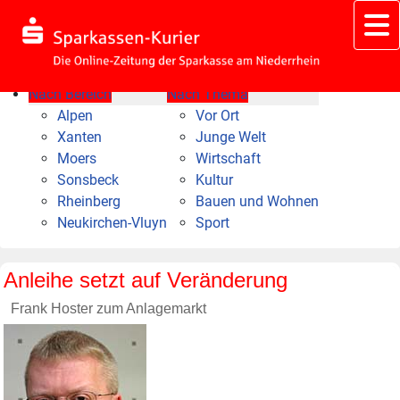
Nach Bereich
Nach Thema
Alpen
Vor Ort
Xanten
Junge Welt
Moers
Wirtschaft
Sonsbeck
Kultur
Rheinberg
Bauen und Wohnen
Neukirchen-Vluyn
Sport
Anleihe setzt auf Veränderung
Frank Hoster zum Anlagemarkt