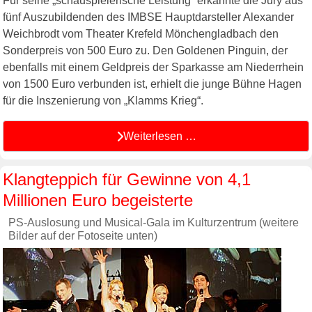
Für seine „schauspielerische Leistung“ erkannte die Jury aus
fünf Auszubildenden des IMBSE Hauptdarsteller Alexander
Weichbrodt vom Theater Krefeld Mönchengladbach den
Sonderpreis von 500 Euro zu. Den Goldenen Pinguin, der
ebenfalls mit einem Geldpreis der Sparkasse am Niederrhein
von 1500 Euro verbunden ist, erhielt die junge Bühne Hagen
für die Inszenierung von „Klamms Krieg“.
Weiterlesen …
Klangteppich für Gewinne von 4,1
Millionen Euro begeisterte
PS-Auslosung und Musical-Gala im Kulturzentrum (weitere
Bilder auf der Fotoseite unten)