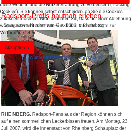
diese Website und die Nutzererfahrung zu verbessern (Tracking
Cookies). Sie können selbst entscheiden, ob Sie die Cookies
Radsport-Profis hautnah erleben
zulassen möchten. Bitte beachten Sie, dass bei einer Ablehnung
Sparkassen-Niederrhein-Giro 2007 in Rheinberg
womöglich nicht mehr alle Funktionalitäten der Seite zur
Verfügung stehen.
Akzeptieren
Ablehnen
Weitere Informationen
|
Impressum
RHEINBERG.
Radsport-Fans aus der Region können sich
auf einen sommerlichen Leckerbissen freuen. Am Montag, 23.
Juli 2007, wird die Innenstadt von Rheinberg Schauplatz der