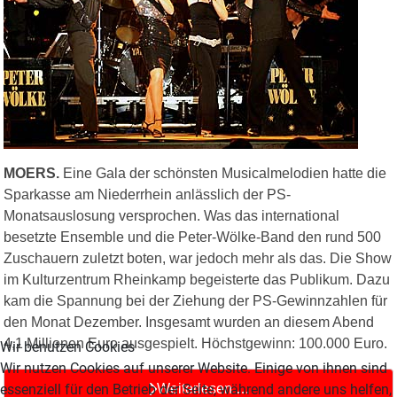
MOERS.
Eine Gala der schönsten Musicalmelodien hatte die
Sparkasse am Niederrhein anlässlich der PS-
Monatsauslosung versprochen. Was das international
besetzte Ensemble und die Peter-Wölke-Band den rund 500
Zuschauern zuletzt boten, war jedoch mehr als das. Die Show
im Kulturzentrum Rheinkamp begeisterte das Publikum. Dazu
kam die Spannung bei der Ziehung der PS-Gewinnzahlen für
den Monat Dezember. Insgesamt wurden an diesem Abend
4,1 Millionen Euro ausgespielt. Höchstgewinn: 100.000 Euro.
Wir benutzen Cookies
Wir nutzen Cookies auf unserer Website. Einige von ihnen sind
essenziell für den Betrieb der Seite, während andere uns helfen,
Weiterlesen …