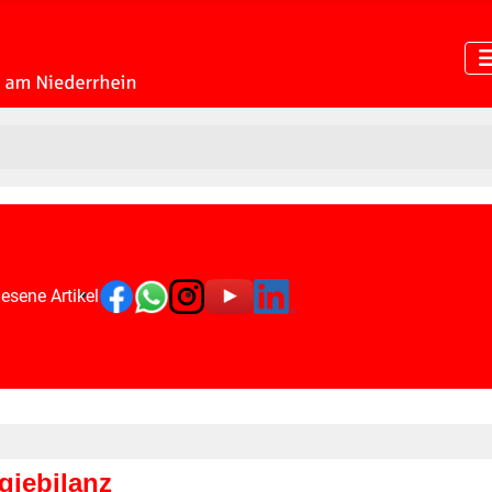
esene Artikel
giebilanz