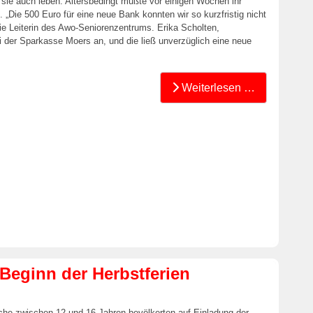
 sie auch leben. Altersbedingt mußte vor einigen Wochen ihr
 „Die 500 Euro für eine neue Bank konnten wir so kurzfristig nicht
die Leiterin des Awo-Seniorenzentrums. Erika Scholten,
i der Sparkasse Moers an, und die ließ unverzüglich eine neue
Weiterlesen …
Beginn der Herbstferien
he zwischen 12 und 16 Jahren bevölkerten auf Einladung der