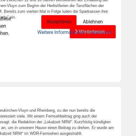
en-Vluyn zum Beginn der Herbstferien die Tanzflächen der
. Bereits zum vierten Mal in Folge luden die Sparkassen ihre
rty“ ein.
 diese
Akzeptieren
Ablehnen
sen
Weiterlesen …
Weitere Informationen
|
Impressum
ehen.
ukirchen-Vluyn und Rheinberg, zu der nun bereits die
eressiert viele. Mit einem Fernsehbeitrag ging auch der
agt: die Redaktion der „Lokalzeit NRW“. Kurzfristig kündigten
m an, um in unserem Hause einen Beitrag zu drehen. Er wurde am
Lokalzeit NRW“ im WDR-Fernsehen ausgestrahlt.