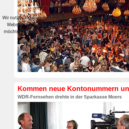
Wir nutzen Cookies auf unserer Website. Einige von ihnen sind 
Website und die Nutzererfahrung zu verbessern (Tracking Co
möchten. Bitte beachten Sie, dass bei einer Ablehnung womögl
Kommen neue Kontonummern und 
WDR-Fernsehen drehte in der Sparkasse Moers