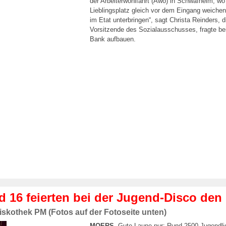
der Arbeiterwohlfahrt (Awo) in Schwafheim, wo
Lieblingsplatz gleich vor dem Eingang weichen.
im Etat unterbringen“, sagt Christa Reinders, 
Vorsitzende des Sozialausschusses, fragte be
Bank aufbauen.
 16 feierten bei der Jugend-Disco den 
iskothek PM (Fotos auf der Fotoseite unten)
MOERS.
Gute Laune pur: Rund 2500 Jugendlic