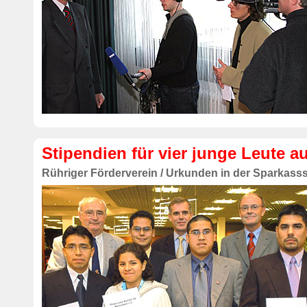
Stipendien für vier junge Leute a
Rühriger Förderverein / Urkunden in der Sparkasss