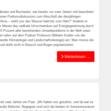
erator und Buchautor, war bereits vor zwei Jahren viel beachteter
 einer Podiumsdiskussion zum Abschluß der diesjährigen
lima – steht uns das Wasser bald bis zum Hals?“ forderte er
ender Manier das radikale Umschwenken auf Energiegewinnung durch
0 Prozent aller bestehenden Umweltprobleme in der Welt seien
t nahm auf dem Podium Professor Wilhelm Kuttler von der
andte Klimatologie und Landschaftsökologie) ein: Man müsse die
 und dürfe nicht in Bausch und Bogen popularisieren.
Weiterlesen …
seit zwei Jahren ein Paar. „Wir haben uns gesehen, und da war es
reuße Böttcher. Begegnet sind sich die beiden im Seniorenzentrum