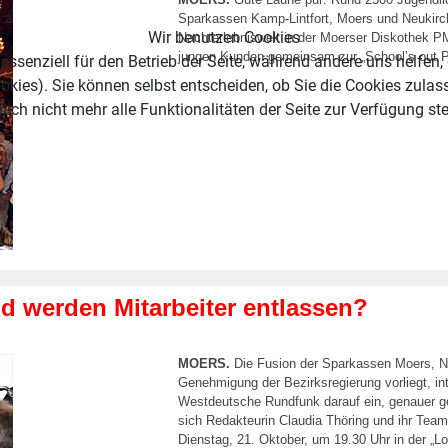
Sparkassen Kamp-Lintfort, Moers und Neukirch
Wir benutzen Cookies
Nachterlebniswelt in der Moerser Diskothek PM
jungen Kunden gemeinsam zur „School’s out Pa
essenziell für den Betrieb der Seite, während andere uns helfen,
okies). Sie können selbst entscheiden, ob Sie die Cookies zulas
ich nicht mehr alle Funktionalitäten der Seite zur Verfügung st
werden Mitarbeiter entlassen?
MOERS.
Die Fusion der Sparkassen Moers, Ne
Genehmigung der Bezirksregierung vorliegt, int
Westdeutsche Rundfunk darauf ein, genauer ges
sich Redakteurin Claudia Thöring und ihr Tea
Dienstag, 21. Oktober, um 19.30 Uhr in der „