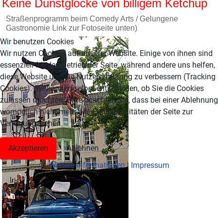
Keine Dunstglocke von billigem Ketchup
Straßenprogramm beim Comedy Arts / Gelungene
Gastronomie Link zur Fotoseite unten)
Wir benutzen Cookies
Wir nutzen Cookies auf unserer Website. Einige von ihnen sind
essenziell für den Betrieb der Seite, während andere uns helfen,
diese Website und die Nutzererfahrung zu verbessern (Tracking
Cookies). Sie können selbst entscheiden, ob Sie die Cookies
zulassen möchten. Bitte beachten Sie, dass bei einer Ablehnung
womöglich nicht mehr alle Funktionalitäten der Seite zur
Verfügung stehen.
Akzeptieren
Ablehnen
Weitere Informationen
|
Impressum