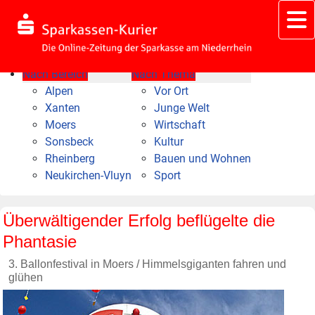
Nach Bereich
Nach Thema
Alpen
Vor Ort
Xanten
Junge Welt
Moers
Wirtschaft
Sonsbeck
Kultur
Rheinberg
Bauen und Wohnen
Neukirchen-Vluyn
Sport
Überwältigender Erfolg beflügelte die
Phantasie
3. Ballonfestival in Moers / Himmelsgiganten fahren und
glühen