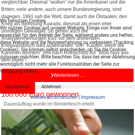
vergleichbar. Diesmal "wollen" nur die Amerikaner und die
Briten; viele andere, auch unsere Bundesregierung, sind
dagegen. 1991 sah die Welt, damit auch die Ölstaaten, den
Wir benutzen Cookies
Krieg als Befreiung Kuwaits, diesmal als einen eher
Wir nutzen Cookies auf unserer Website. Einige von ihnen sind
unnötigen Gewaltakt. So gehen auch die
essenziell für den Betrieb der Seite, während andere uns helfen,
Analystenmeinungen kurz vor dem drohenden
diese Website und die Nutzererfahrung zu verbessern (Tracking
Kriegsausbruch weit auseinander: Von "Kaufen, wenn die
Cookies). Sie können selbst entscheiden, ob Sie die Cookies
Kanonen donnern" (frei nach Rothschild) bis "Bloß raus aus
zulassen möchten. Bitte beachten Sie, dass bei einer Ablehnung
dem Markt"!
womöglich nicht mehr alle Funktionalitäten der Seite zur
Verfügung stehen.
Weiterlesen …
Akzeptieren
Ablehnen
100.000 Euro gewonnen
Weitere Informationen
|
Impressum
Dauerauftrag wurde im Westerbruch erteilt