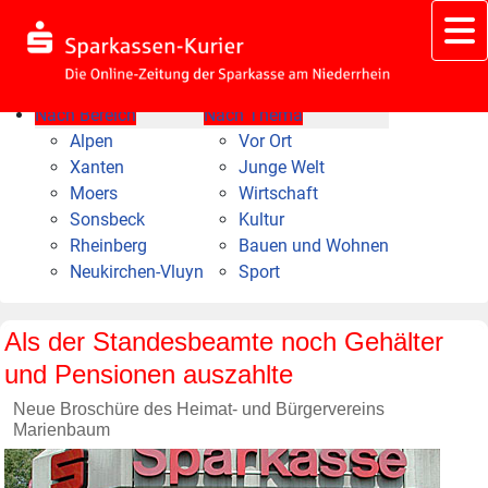
Nach Bereich
Nach Thema
Alpen
Vor Ort
Xanten
Junge Welt
Moers
Wirtschaft
Sonsbeck
Kultur
Rheinberg
Bauen und Wohnen
Neukirchen-Vluyn
Sport
Als der Standesbeamte noch Gehälter
und Pensionen auszahlte
Neue Broschüre des Heimat- und Bürgervereins
Marienbaum