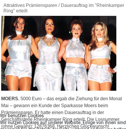
Attraktives Prämiensparen / Dauerauftrag im "Rheinkamper
Ring" erteilt
MOERS.
5000 Euro – das ergab die Ziehung für den Monat
Mai – gewann ein Kunde der Sparkasse Moers beim
Prämiensparen. Er hatte einen Dauerauftrag in der
Wir benutzen Cookies
Geschäftsstelle Rheinkamper Ring erteilt. Die Losnummer
Wir nutzen Cookies auf unserer Website. Einige von ihnen sind
(ohne Gewähr): 12876368. Herzlichen Glückwunsch!