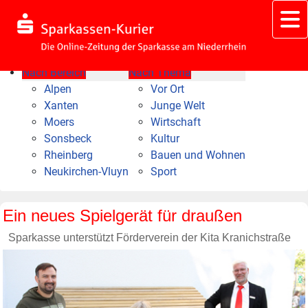
Nach Bereich
Nach Thema
Alpen
Vor Ort
Xanten
Junge Welt
Moers
Wirtschaft
Sonsbeck
Kultur
Rheinberg
Bauen und Wohnen
Neukirchen-Vluyn
Sport
Ein neues Spielgerät für draußen
Sparkasse unterstützt Förderverein der Kita Kranichstraße