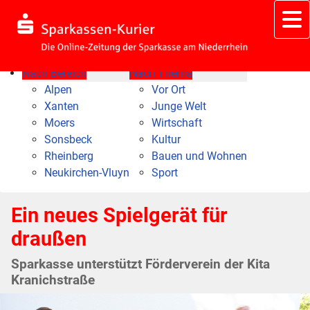
Nach Bereich
Nach Thema
Alpen
Vor Ort
Xanten
Junge Welt
Moers
Wirtschaft
Sonsbeck
Kultur
Rheinberg
Bauen und Wohnen
Neukirchen-Vluyn
Sport
Ein neues Spielgerät für
draußen
Sparkasse unterstützt Förderverein der Kita
Kranichstraße