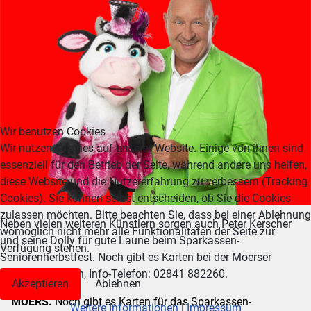
Wir benutzen Cookies
Wir nutzen Cookies auf unserer Website. Einige von ihnen sind
essenziell für den Betrieb der Seite, während andere uns helfen,
diese Website und die Nutzererfahrung zu verbessern (Tracking
Cookies). Sie können selbst entscheiden, ob Sie die Cookies
zulassen möchten. Bitte beachten Sie, dass bei einer Ablehnung
Neben vielen weiteren Künstlern sorgen auch Peter Kerscher
womöglich nicht mehr alle Funktionalitäten der Seite zur
und seine Dolly für gute Laune beim Sparkassen-
Verfügung stehen.
Seniorenherbstfest. Noch gibt es Karten bei der Moerser
Stadtinformation, Info-Telefon: 02841 882260.
Akzeptieren
Ablehnen
MOERS.
Noch gibt es Karten für das Sparkassen-
Weitere Informationen
|
Impressum