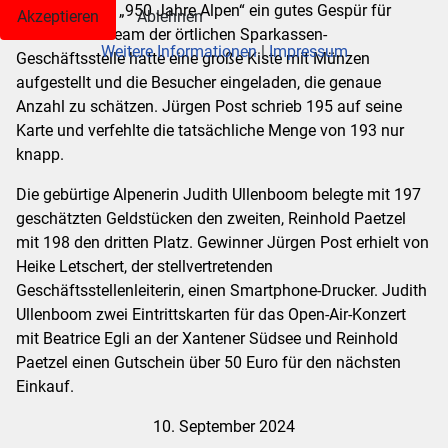
Straßenfestes „950 Jahre Alpen“ ein gutes Gespür für
Akzeptieren
Ablehnen
Zahlen. Das Team der örtlichen Sparkassen-
Weitere Informationen
|
Impressum
Geschäftsstelle hatte eine große Kiste mit Münzen
aufgestellt und die Besucher eingeladen, die genaue
Anzahl zu schätzen. Jürgen Post schrieb 195 auf seine
Karte und verfehlte die tatsächliche Menge von 193 nur
knapp.
Die gebürtige Alpenerin Judith Ullenboom belegte mit 197
geschätzten Geldstücken den zweiten, Reinhold Paetzel
mit 198 den dritten Platz. Gewinner Jürgen Post erhielt von
Heike Letschert, der stellvertretenden
Geschäftsstellenleiterin, einen Smartphone-Drucker. Judith
Ullenboom zwei Eintrittskarten für das Open-Air-Konzert
mit Beatrice Egli an der Xantener Südsee und Reinhold
Paetzel einen Gutschein über 50 Euro für den nächsten
Einkauf.
10. September 2024