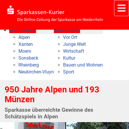
Nach Bereich
Nach Thema
Alpen
Vor Ort
Xanten
Junge Welt
Moers
Wirtschaft
Sonsbeck
Kultur
Rheinberg
Bauen und Wohnen
Neukirchen-Vluyn
Sport
950 Jahre Alpen und 193
Münzen
Sparkasse überreichte Gewinne des
Schätzspiels in Alpen