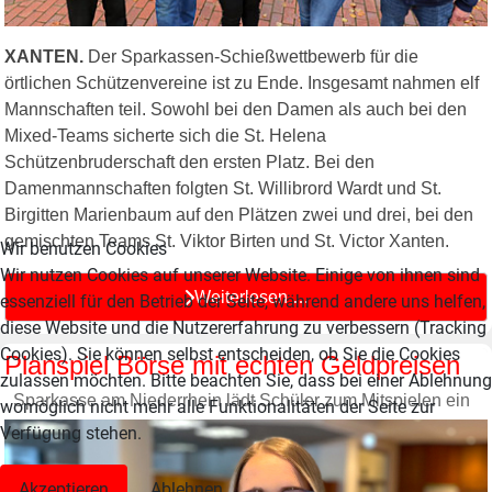
XANTEN.
Der Sparkassen-Schießwettbewerb für die
örtlichen Schützenvereine ist zu Ende. Insgesamt nahmen elf
Mannschaften teil. Sowohl bei den Damen als auch bei den
Mixed-Teams sicherte sich die St. Helena
Schützenbruderschaft den ersten Platz. Bei den
Damenmannschaften folgten St. Willibrord Wardt und St.
Birgitten Marienbaum auf den Plätzen zwei und drei, bei den
gemischten Teams St. Viktor Birten und St. Victor Xanten.
Wir benutzen Cookies
Wir nutzen Cookies auf unserer Website. Einige von ihnen sind
Weiterlesen …
essenziell für den Betrieb der Seite, während andere uns helfen,
diese Website und die Nutzererfahrung zu verbessern (Tracking
Cookies). Sie können selbst entscheiden, ob Sie die Cookies
Planspiel Börse mit echten Geldpreisen
zulassen möchten. Bitte beachten Sie, dass bei einer Ablehnung
Sparkasse am Niederrhein lädt Schüler zum Mitspielen ein
womöglich nicht mehr alle Funktionalitäten der Seite zur
Verfügung stehen.
Akzeptieren
Ablehnen