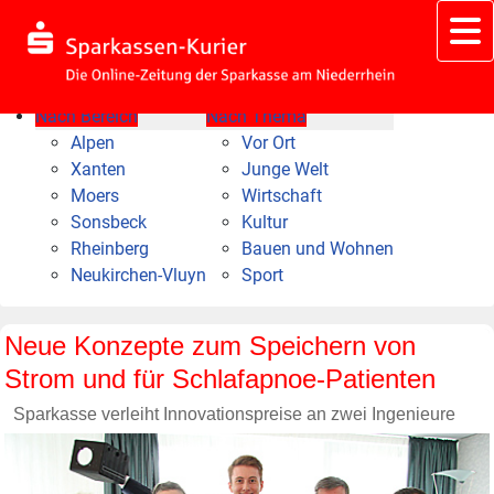
Nach Bereich
Nach Thema
Alpen
Vor Ort
Xanten
Junge Welt
Moers
Wirtschaft
Sonsbeck
Kultur
Rheinberg
Bauen und Wohnen
Neukirchen-Vluyn
Sport
Neue Konzepte zum Speichern von
Strom und für Schlafapnoe-Patienten
Sparkasse verleiht Innovationspreise an zwei Ingenieure