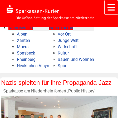
Nach Bereich
Nach Thema
Alpen
Vor Ort
Xanten
Junge Welt
Moers
Wirtschaft
Sonsbeck
Kultur
Rheinberg
Bauen und Wohnen
Neukirchen-Vluyn
Sport
Nazis spielten für ihre Propaganda Jazz
Sparkasse am Niederrhein fördert ‚Public History‘