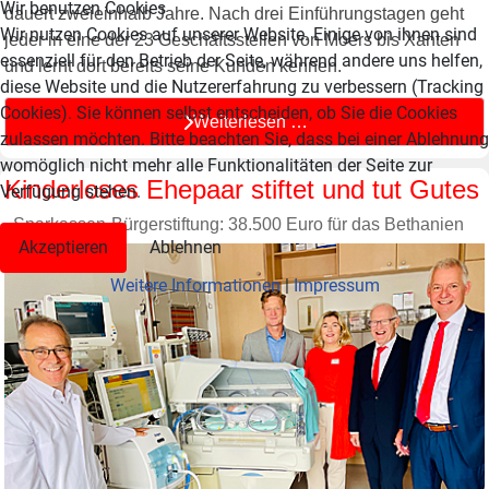
Wir benutzen Cookies
dauert zweieinhalb Jahre. Nach drei Einführungstagen geht
Wir nutzen Cookies auf unserer Website. Einige von ihnen sind
jeder in eine der 23 Geschäftsstellen von Moers bis Xanten
essenziell für den Betrieb der Seite, während andere uns helfen,
und lernt dort bereits seine Kunden kennen.
diese Website und die Nutzererfahrung zu verbessern (Tracking
Cookies). Sie können selbst entscheiden, ob Sie die Cookies
Weiterlesen …
zulassen möchten. Bitte beachten Sie, dass bei einer Ablehnung
womöglich nicht mehr alle Funktionalitäten der Seite zur
Kinderloses Ehepaar stiftet und tut Gutes
Verfügung stehen.
Sparkassen-Bürgerstiftung: 38.500 Euro für das Bethanien
Akzeptieren
Ablehnen
Weitere Informationen
|
Impressum