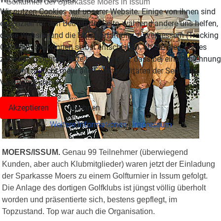
Golfturnier der Sparkasse Moers in Issum
Wir nutzen Cookies auf unserer Website. Einige von ihnen sind
essenziell für den Betrieb der Seite, während andere uns helfen,
diese Website und die Nutzererfahrung zu verbessern (Tracking
Cookies). Sie können selbst entscheiden, ob Sie die Cookies
zulassen möchten. Bitte beachten Sie, dass bei einer Ablehnung
womöglich nicht mehr alle Funktionalitäten der Seite zur
Verfügung stehen.
Akzeptieren
Ablehnen
Weitere Informationen
|
Impressum
MOERS/
ISSUM.
Genau 99 Teilnehmer (überwiegend
Kunden, aber auch Klubmitglieder) waren jetzt der Einladung
der Sparkasse Moers zu einem Golfturnier in Issum gefolgt.
Die Anlage des dortigen Golfklubs ist jüngst völlig überholt
worden und präsentierte sich, bestens gepflegt, im
Topzustand. Top war auch die Organisation.