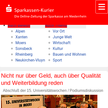
Nach Bereich
Nach Thema
Alpen
Vor Ort
Xanten
Junge Welt
Moers
Wirtschaft
Sonsbeck
Kultur
Rheinberg
Bauen und Wohnen
Neukirchen-Vluyn
Sport
Nicht nur über Geld, auch über Qualität
und Weiterbildung reden
Abschluß der 15. Universitätswochen / Podiumsdiskussion