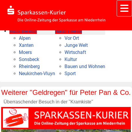
Nach Bereich
Nach Thema
Alpen
Vor Ort
Xanten
Junge Welt
Moers
Wirtschaft
Sonsbeck
Kultur
Rheinberg
Bauen und Wohnen
Neukirchen-Vluyn
Sport
Weiterer "Geldregen" für Peter Pan & Co.
Überraschender Besuch in der "Kramkiste"