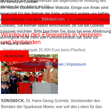
unterstrich der Bürgermeister die segensreiche Wirkung des
Wir benutzen Cookies
Geldes für die Arbeit vor Ort.
Wir nutzen Cookies auf unserer Website. Einige von ihnen sind
essenziell für den Betrieb der Seite, während andere uns helfen,
Weiterlesen …
diese Website und die Nutzererfahrung zu verbessern (Tracking
Cookies). Sie können selbst entscheiden, ob Sie die Cookies
zulassen möchten. Bitte beachten Sie, dass bei einer Ablehnung
Würdigung des Ehrenamts in Vereinen
womöglich nicht mehr alle Funktionalitäten der Seite zur
und Verbänden
Verfügung stehen.
Sparkasse übergab 35 000 Euro beim Pfarrfest
Akzeptieren
Ablehnen
Weitere Informationen
|
Impressum
SONSBECK.
Dr. Hans-Georg Schmitz, Vorsitzender des
Beirates der Sparkasse Moers, war voll des Lobes für das