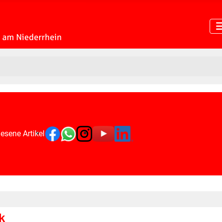
esene Artikel
k