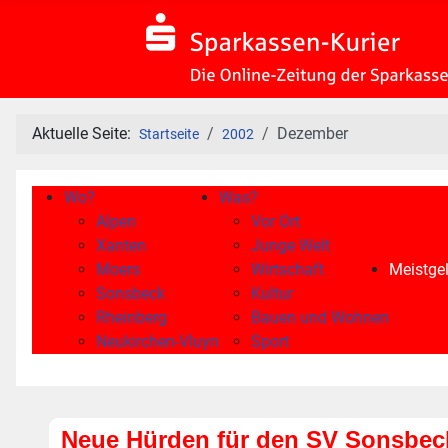
Aktuelle Seite:
Dezember
Startseite
2002
Wo?
Was?
Alpen
Vor Ort
Xanten
Junge Welt
Moers
Wirtschaft
Meistgel
Sonsbeck
Kultur
Rheinberg
Bauen und Wohnen
Neukirchen-Vluyn
Sport
Neue Hürden für den SV Sonsbec