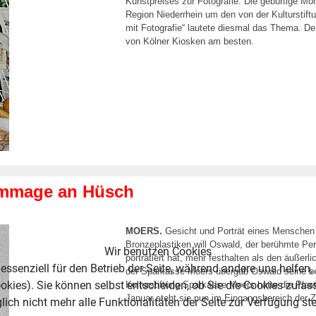
Kunstpreises zur Fotografie. Die gebürtige M
Region Niederrhein um den von der Kulturstift
mit Fotografie“ lautete diesmal das Thema. De
von Kölner Kiosken am besten.
Hommage an Hüsch
MOERS.
Gesicht und Porträt eines Menschen s
Bronzeplastiken will Oswald, der berühmte Pe
Wir benutzen Cookies
porträtiert hat, mehr festhalten als den äußer
essenziell für den Betrieb der Seite, während andere uns helfen,
der Sparkasse Moers übergab Oswald seine ber
okies). Sie können selbst entscheiden, ob Sie die Cookies zulas
Kulturstiftung Sparkasse Moers hatte die Plast
Januar steht sie nun im Eingangsbereich der 
ich nicht mehr alle Funktionalitäten der Seite zur Verfügung st