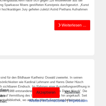
önchengladbacherin hatte sich gegen 116 Mitbewerber aus der
ung Sparkasse Moers gestifteten Kunstpreis durchgesetzt. „Kunst
r hochkarätigen Jury gefielen zuletzt Astrid Piethans Aufnahmen
Weiterlesen …
ind für den Bildhauer Karlheinz Oswald zweierlei. In seinen
rsönlichkeiten wie Kardinal Lehmann und Hanns Dieter Hüsch
lich sichtbaren Eindruck. Im Rahmen einer Ausstellungseröffnung in
 diese
eits 1988 entstandene Bronzearbeit „Hanns Dieter Hüsch“. Die
Akzeptieren
Ablehnen
sen
ik auf Vermittlung des Initiativkreises Moers hin angekauft. Seit
Zentralbibliothek, wo auch die Hüsch-Sammlung beheimatet ist.
Weitere Informationen
|
Impressum
ehen.