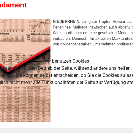
undament
NIEDERRHEIN.
Ein guter Tropfen Rotwein als 
Ferieninsel Mallorca inzwischen auch abgefüll
Winzers offenbar um eine geschickte Market
verkaufen. Dennoch: Im aktuellen Marktumfeld 
von dividendenstarken Unternehmen profitiere
Wir benutzen Cookies
essenziell für den Betrieb der Seite, während andere uns helfen,
okies). Sie können selbst entscheiden, ob Sie die Cookies zulas
ich nicht mehr alle Funktionalitäten der Seite zur Verfügung st