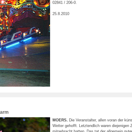
02841 / 206-0.
25.8.2010
warm
MOERS.
Die Veranstalter, allen voran der kün
Wetter gehofft. Letztendlich waren diejenigen
mitgebracht hatten. Das tat der allgemein gut