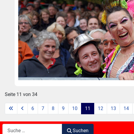
Seite 11 von 34
6
7
8
9
10
11
12
13
14
Suchen
Suchen