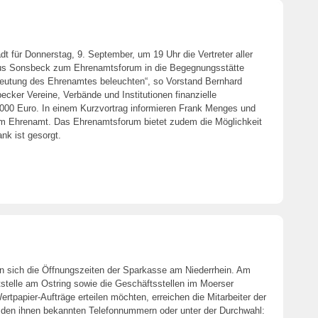
t für Donnerstag, 9. September, um 19 Uhr die Vertreter aller
aus Sonsbeck zum Ehrenamtsforum in die Begegnungsstätte
edeutung des Ehrenamtes beleuchten“, so Vorstand Bernhard
ker Vereine, Verbände und Institutionen finanzielle
000 Euro. In einem Kurzvortrag informieren Frank Menges und
m Ehrenamt. Das Ehrenamtsforum bietet zudem die Möglichkeit
nk ist gesorgt.
n sich die Öffnungszeiten der Sparkasse am Niederrhein. Am
telle am Ostring sowie die Geschäftsstellen im Moerser
ertpapier-Aufträge erteilen möchten, erreichen die Mitarbeiter der
 den ihnen bekannten Telefonnummern oder unter der Durchwahl: