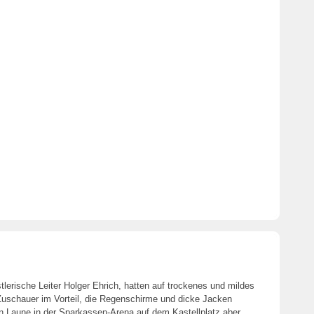
stlerische Leiter Holger Ehrich, hatten auf trockenes und mildes
 Zuschauer im Vorteil, die Regenschirme und dicke Jacken
en Laune in der Sparkassen-Arena auf dem Kastellplatz aber