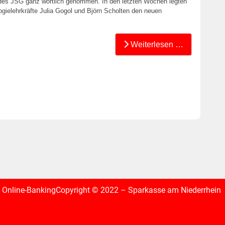
 des JSG ganz wörtlich genommen. In den letzten Wochen legten
logielehrkräfte Julia Gogol und Björn Scholten den neuen
Weiterlesen …
Online-Banking
Copyright © 2022 – Sparkasse am Niederrhein