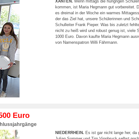
XANTEN.
Wenn mittags die hungrigen Schüler
kommen, ist Maria Hegmann gut vorbereitet. Di
es dreimal in der Woche ein warmes Mittagess
der das Ziel hat, unsere Schülerinnen und Sch
Schulleiter Frank Pieper. Was bis zuletzt feh
nicht zu heiß wird und robust genug ist, viel
1000 Euro. Davon kaufte Maria Hegmann ausreich
von Namenspatron Willi Fährmann.
 500 Euro
schlussjahrgänge
NIEDERRHEIN.
Es ist gar nicht lange her, d
Julian Sommer und Tim Vinnbruck selbst noch