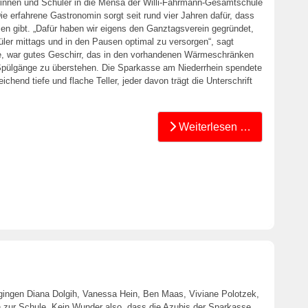
innen und Schüler in die Mensa der Willi-Fährmann-Gesamtschule
e erfahrene Gastronomin sorgt seit rund vier Jahren dafür, dass
en gibt. „Dafür haben wir eigens den Ganztagsverein gegründet,
üler mittags und in den Pausen optimal zu versorgen“, sagt
lte, war gutes Geschirr, das in den vorhandenen Wärmeschränken
e Spülgänge zu überstehen. Die Sparkasse am Niederrhein spendete
end tiefe und flache Teller, jeder davon trägt die Unterschrift
Weiterlesen …
a gingen Diana Dolgih, Vanessa Hein, Ben Maas, Viviane Polotzek,
 zur Schule. Kein Wunder also, dass die Azubis der Sparkasse