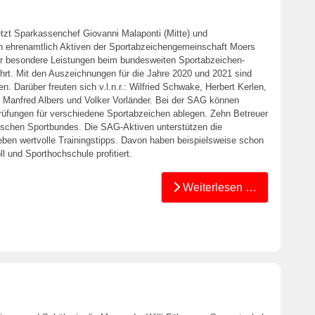
tzt Sparkassenchef Giovanni Malaponti (Mitte) und
 den ehrenamtlich Aktiven der Sportabzeichengemeinschaft Moers
ür besondere Leistungen beim bundesweiten Sportabzeichen-
rt. Mit den Auszeichnungen für die Jahre 2020 und 2021 sind
. Darüber freuten sich v.l.n.r.: Wilfried Schwake, Herbert Kerlen,
, Manfred Albers und Volker Vorländer. Bei der SAG können
 Prüfungen für verschiedene Sportabzeichen ablegen. Zehn Betreuer
schen Sportbundes. Die SAG-Aktiven unterstützen die
eben wertvolle Trainingstipps. Davon haben beispielsweise schon
l und Sporthochschule profitiert.
Weiterlesen …