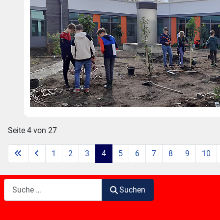
Seite 4 von 27
1
2
3
4
5
6
7
8
9
10
Suchen
Suchen