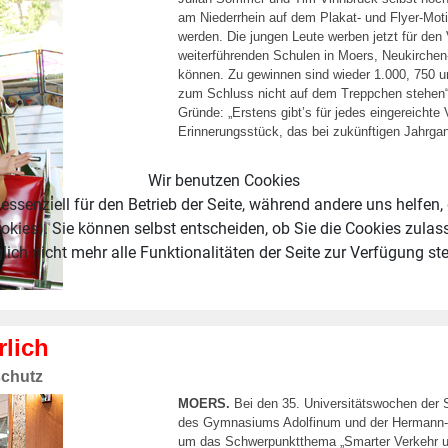
am Niederrhein auf dem Plakat- und Flyer-Motiv
werden. Die jungen Leute werben jetzt für de
weiterführenden Schulen in Moers, Neukirche
können. Zu gewinnen sind wieder 1.000, 750 u
zum Schluss nicht auf dem Treppchen stehen“
Gründe: „Erstens gibt’s für jedes eingereichte
Erinnerungsstück, das bei zukünftigen Jahrgang
Wir benutzen Cookies
essenziell für den Betrieb der Seite, während andere uns helfen,
okies). Sie können selbst entscheiden, ob Sie die Cookies zulas
ich nicht mehr alle Funktionalitäten der Seite zur Verfügung st
rlich
schutz
MOERS.
Bei den 35. Universitätswochen der 
des Gymnasiums Adolfinum und der Hermann-
um das Schwerpunktthema „Smarter Verkehr und 