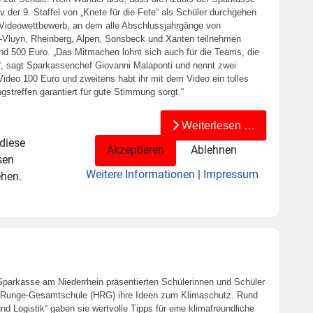
 der 9. Staffel von „Knete für die Fete“ als Schüler durchgehen
n Videowettbewerb, an dem alle Abschlussjahrgänge von
n-Vluyn, Rheinberg, Alpen, Sonsbeck und Xanten teilnehmen
nd 500 Euro. „Das Mitmachen lohnt sich auch für die Teams, die
, sagt Sparkassenchef Giovanni Malaponti und nennt zwei
 Video 100 Euro und zweitens habt ihr mit dem Video ein tolles
streffen garantiert für gute Stimmung sorgt.“
Weiterlesen …
 diese
Akzeptieren
Ablehnen
sen
Weitere Informationen
|
Impressum
ehen.
Sparkasse am Niederrhein präsentierten Schülerinnen und Schüler
Runge-Gesamtschule (HRG) ihre Ideen zum Klimaschutz. Rund
Logistik“ gaben sie wertvolle Tipps für eine klimafreundliche