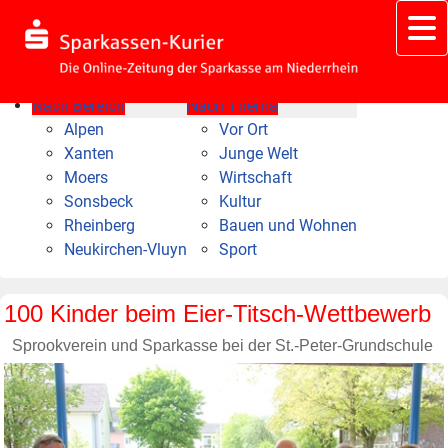
Nach Bereich
Nach Thema
Alpen
Vor Ort
Xanten
Junge Welt
Moers
Wirtschaft
Sonsbeck
Kultur
Rheinberg
Bauen und Wohnen
Neukirchen-Vluyn
Sport
100 Kinder beim Eier-Titsch-Wettbewerb
Sprookverein und Sparkasse bei der St.-Peter-Grundschule