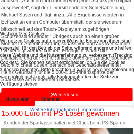
ablesen. „Auf allen fünf Bahnen wird jeder Schuss jetzt digital
ausgewertet“, sagt der 1. Vorsitzende der Schießabteilung,
Michael Susen und fügt hinzu: „Alle Ergebnisse werden in
Echtzeit an einen Computer übermittelt, der sie wiederum
blitzschnell auf das Touch-Display am zugehörigen
Wir benutzen Cookies
Schützenstand sendet.“ Übrigens auch an einen großen
Wir nutzen Cookies auf unserer Website. Einige von ihnen sind
Monitor im Aufenthaltsraum, sodass von dort aus Wettkämpfe
essenziell für den Betrieb der Seite, während andere uns helfen,
live verfolgt werden können. Ermöglicht wurde die
diese Website und die Nutzererfahrung zu verbessern (Tracking
Digitalisierung der Schießanlage durch großzügige Spenden,
Cookies). Sie können selbst entscheiden, ob Sie die Cookies
betont Michael Susen, der sich bei Geschäftsstellenleiter
zulassen möchten. Bitte beachten Sie, dass bei einer Ablehnung
Heinz Geßmann für die 5.000-Euro-Finanzspritze der
womöglich nicht mehr alle Funktionalitäten der Seite zur
Sparkasse am Niederrhein bedankte.
Verfügung stehen.
Weiterlesen …
Akzeptieren
Ablehnen
Weitere Informationen
|
Impressum
15.000 Euro mit PS-Losen gewonnen
Kunden der Sparkasse hatten viel Glück beim PS-Sparen