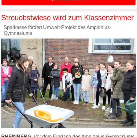
Streuobstwiese wird zum Klassenzimmer
Sparkasse fördert Umwelt-Projekt des Amplonius-
Gymnasiums
RHEINBERG.
Vor dem Eingang des Amplonius-Gymnasiums