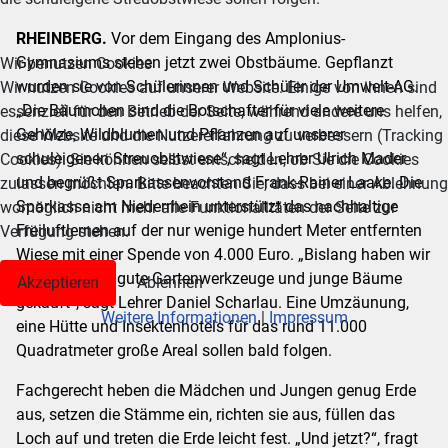
RHEINBERG.
Vor dem Eingang des Amplonius-
Gymnasiums stehen jetzt zwei Obstbäume. Gepflanzt
Wir benutzen Cookies
wurden sie von Schülerinnen und Schüler der Umwelt-AG.
Wir nutzen Cookies auf unserer Website. Einige von ihnen sind
„Die Bäumchen sind die Botschafter für viele weitere
essenziell für den Betrieb der Seite, während andere uns helfen,
Gehölze, Wildblumen und Pflanzen auf unserer
diese Website und die Nutzererfahrung zu verbessern (Tracking
schuleigenen Streuobstwiese“, sagt Lehrer Ulrich Mader
Cookies). Sie können selbst entscheiden, ob Sie die Cookies
und begrüßt Sparkassenvorstand Frank-Rainer Laake. Die
zulassen möchten. Bitte beachten Sie, dass bei einer Ablehnung
Sparkasse am Niederrhein unterstützt das nachhaltige
womöglich nicht mehr alle Funktionalitäten der Seite zur
Freiluftlernen auf der nur wenige hundert Meter entfernten
Verfügung stehen.
Wiese mit einer Spende von 4.000 Euro. „Bislang haben wir
von dem Geld gute Gartenwerkzeuge und junge Bäume
Akzeptieren
Ablehnen
gekauft“, sagt Lehrer Daniel Scharlau. Eine Umzäunung,
Weitere Informationen
|
Impressum
eine Hütte und Insektenhotels für das rund 11.000
Quadratmeter große Areal sollen bald folgen.
Fachgerecht heben die Mädchen und Jungen genug Erde
aus, setzen die Stämme ein, richten sie aus, füllen das
Loch auf und treten die Erde leicht fest. „Und jetzt?“, fragt