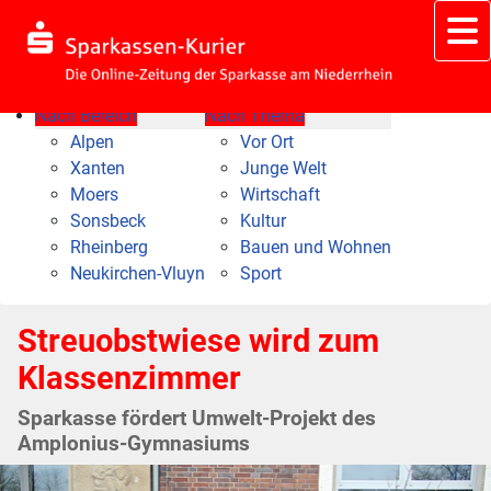
Nach Bereich
Nach Thema
Alpen
Vor Ort
Xanten
Junge Welt
Moers
Wirtschaft
Sonsbeck
Kultur
Rheinberg
Bauen und Wohnen
Neukirchen-Vluyn
Sport
Streuobstwiese wird zum
Klassenzimmer
Sparkasse fördert Umwelt-Projekt des
Amplonius-Gymnasiums