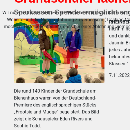
Sparkassen-Spende ermöglicht eng
Wir nutzen Cookies auf unserer Website. Einige von ihnen sind 
Website und die Nutzererfahrung zu verbessern (Tracking Co
RHEINBE
möchten. Bitte beachten Sie, dass bei einer Ablehnung womögl
nicht mind
und dankba
Jasmin Br
jedes Jahr
bekanntes
Klassen 1 
7.11.2022
Die rund 140 Kinder der Grundschule am
Bienenhaus waren von der Deutschland-
Premiere des englischsprachigen Stücks
„Frootsie and Mudge“ begeistert. Das Bild
zeigt die Schauspieler Eden Rivers und
Sophie Todd.