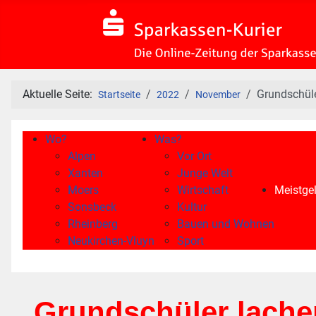
Aktuelle Seite:
Grundschüle
Startseite
2022
November
Wo?
Was?
Alpen
Vor Ort
Xanten
Junge Welt
Moers
Wirtschaft
Meistgel
Sonsbeck
Kultur
Rheinberg
Bauen und Wohnen
Neukirchen-Vluyn
Sport
Grundschüler lache