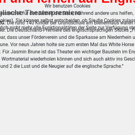
Wir benutzen Cookies
lische Theaterpremiere
essenziell für den Betrieb der Seite, während andere uns helfen,
okies). Sie können selbst entscheiden, ob Sie die Cookies zulas
RG.
Die rund 140 Kinder der Grundschule am Bienenhaus waren b
ich nicht mehr alle Funktionalitäten der Seite zur Verfügung st
er. Die Deutschland-Premiere des englischsprachigen Stücks „Fro
r, dass unser Förderverein und die Sparkasse am Niederrhein uns
une. Vor neun Jahren holte sie zum ersten Mal das White Horse
. Für Jasmin Brune ist das Theater ein wichtiger Baustein im Engl
 Wortmaterial wiederholen können und sich auch aktiv ins Gesch
und 2 die Lust und die Neugier auf die englische Sprache.“