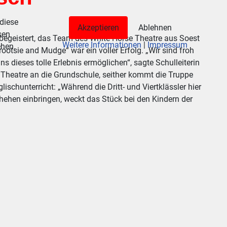
 diese
Akzeptieren
Ablehnen
sen
egeistert, das Team des White Horse Theatre aus Soest
Weitere Informationen
|
Impressum
ehen.
otsie and Mudge“ war ein voller Erfolg. „Wir sind froh
 dieses tolle Erlebnis ermöglichen“, sagte Schulleiterin
 Theatre an die Grundschule, seither kommt die Truppe
ischunterricht: „Während die Dritt- und Viertklässler hier
ehen einbringen, weckt das Stück bei den Kindern der