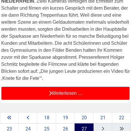
NIEDERRHEIN.
Zwei Kameras verfolgen die Ermittler zum
Schalter und filmen ein kurzes Gespräch mit dem Berater, der
sie dann Richtung Treppenhaus führt. Weil diese und eine
weitere Szene an einem Geldautomaten mehrmals wiederholt
werden mussten, sorgten die Dreharbeiten in der Hauptstelle
der Sparkasse am Niederrhein für so manche Belustigung bei
Kunden und Mitarbeitern. Die acht Schülerinnen und Schüler
des Gymnasiums in den Filder Benden hatten ihr Kommen
zuvor mit der Sparkasse abgestimmt. Pressereferent Holger
Schmitz begleitete die Filmcrew und klärte bei fragenden
Blicken sofort auf: „Die jungen Leute produzieren ein Video für
‚Knete für die Fete‘“.
Weiterlesen …
18
19
20
21
22
23
24
25
26
27