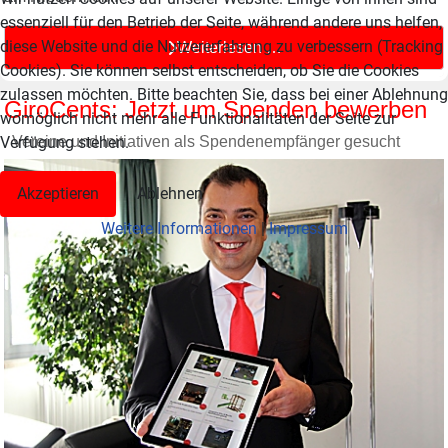
essenziell für den Betrieb der Seite, während andere uns helfen,
diese Website und die Nutzererfahrung zu verbessern (Tracking
Weiterlesen …
Cookies). Sie können selbst entscheiden, ob Sie die Cookies
zulassen möchten. Bitte beachten Sie, dass bei einer Ablehnung
GiroCents: Jetzt um Spenden bewerben
womöglich nicht mehr alle Funktionalitäten der Seite zur
Vereine und Initiativen als Spendenempfänger gesucht
Verfügung stehen.
Akzeptieren
Ablehnen
Weitere Informationen
|
Impressum