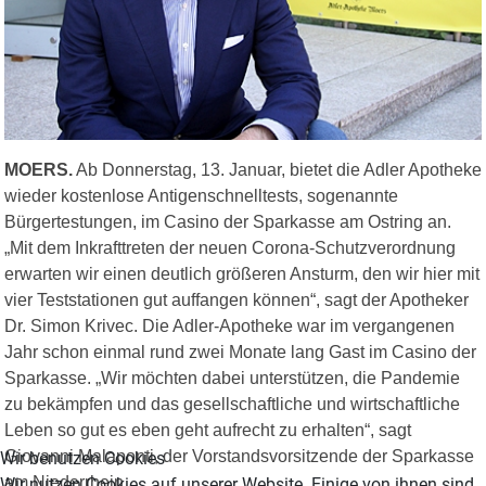
MOERS.
Ab Donnerstag, 13. Januar, bietet die Adler Apotheke
wieder kostenlose Antigenschnelltests, sogenannte
Bürgertestungen, im Casino der Sparkasse am Ostring an.
„Mit dem Inkrafttreten der neuen Corona-Schutzverordnung
erwarten wir einen deutlich größeren Ansturm, den wir hier mit
vier Teststationen gut auffangen können“, sagt der Apotheker
Dr. Simon Krivec. Die Adler-Apotheke war im vergangenen
Jahr schon einmal rund zwei Monate lang Gast im Casino der
Sparkasse. „Wir möchten dabei unterstützen, die Pandemie
zu bekämpfen und das gesellschaftliche und wirtschaftliche
Leben so gut es eben geht aufrecht zu erhalten“, sagt
Giovanni Malaponti, der Vorstandsvorsitzende der Sparkasse
Wir benutzen Cookies
am Niederrhein.
Wir nutzen Cookies auf unserer Website. Einige von ihnen sind