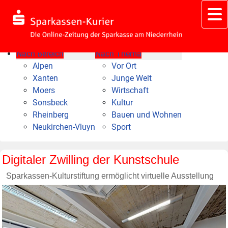
Nach Bereich
Nach Thema
Alpen
Vor Ort
Xanten
Junge Welt
Moers
Wirtschaft
Sonsbeck
Kultur
Rheinberg
Bauen und Wohnen
Neukirchen-Vluyn
Sport
Digitaler Zwilling der Kunstschule
Sparkassen-Kulturstiftung ermöglicht virtuelle Ausstellung