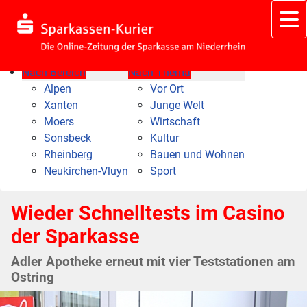
Nach Bereich
Nach Thema
Alpen
Vor Ort
Xanten
Junge Welt
Moers
Wirtschaft
Sonsbeck
Kultur
Rheinberg
Bauen und Wohnen
Neukirchen-Vluyn
Sport
Wieder Schnelltests im Casino
der Sparkasse
Adler Apotheke erneut mit vier Teststationen am
Ostring