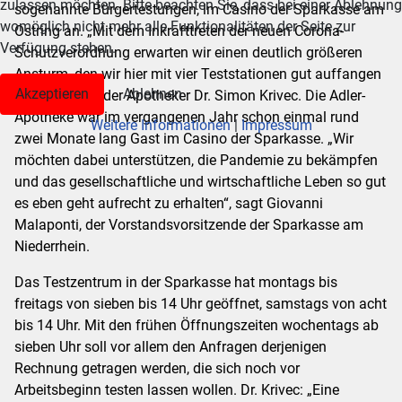
zulassen möchten. Bitte beachten Sie, dass bei einer Ablehnung
sogenannte Bürgertestungen, im Casino der Sparkasse am
womöglich nicht mehr alle Funktionalitäten der Seite zur
Ostring an. „Mit dem Inkrafttreten der neuen Corona-
Verfügung stehen.
Schutzverordnung erwarten wir einen deutlich größeren
Ansturm, den wir hier mit vier Teststationen gut auffangen
Akzeptieren
Ablehnen
können“, sagt der Apotheker Dr. Simon Krivec. Die Adler-
Apotheke war im vergangenen Jahr schon einmal rund
Weitere Informationen
|
Impressum
zwei Monate lang Gast im Casino der Sparkasse. „Wir
möchten dabei unterstützen, die Pandemie zu bekämpfen
und das gesellschaftliche und wirtschaftliche Leben so gut
es eben geht aufrecht zu erhalten“, sagt Giovanni
Malaponti, der Vorstandsvorsitzende der Sparkasse am
Niederrhein.
Das Testzentrum in der Sparkasse hat montags bis
freitags von sieben bis 14 Uhr geöffnet, samstags von acht
bis 14 Uhr. Mit den frühen Öffnungszeiten wochentags ab
sieben Uhr soll vor allem den Anfragen derjenigen
Rechnung getragen werden, die sich noch vor
Arbeitsbeginn testen lassen wollen. Dr. Krivec: „Eine