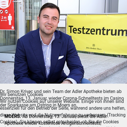
Dr. Simon Krivec und sein Team der Adler Apotheke bieten ab
Wir benutzen Cookies
Donnerstag, 13. Januar, wieder Corona-Schnelltests im Casino
Wir nutzen Cookies auf unserer Website. Einige von ihnen sind
der Sparkasse am Ostring in Moers an.
essenziell für den Betrieb der Seite, während andere uns helfen,
diese Website und die Nutzererfahrung zu verbessern (Tracking
MOERS.
Ab Donnerstag, 13. Januar, bietet die Adler
Cookies). Sie können selbst entscheiden, ob Sie die Cookies
Apotheke wieder kostenlose Antigenschnelltests,