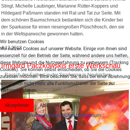
Stingl, Michelle Laubinger, Marianne Rütter-Koppers und
Hildegard Paßmann standen mit Rat und Tat zur Seite. Mit
dem schönen Baumschmuck bedankten sich die Kinder bei
der Sparkasse für einen riesengroßen Plüschfrosch, den sie
in der Weltsparwoche gewonnen hatten.
Wir benutzen Cookies
4.12.2013
Wir nutzen Cookies auf unserer Website. Einige von ihnen sind
essenziell für den Betrieb der Seite, während andere uns helfen,
diese Website und die Nutzererfahrung zu verbessern (Tracking
Irmgard Paczkowskis erste Werkschau
Cookies). Sie können selbst entscheiden, ob Sie die Cookies
‚Rausch der Farben’ in der Sparkasse in Neukirchen
zulassen möchten. Bitte beachten Sie, dass bei einer Ablehnung
womöglich nicht mehr alle Funktionalitäten der Seite zur
Verfügung stehen.
Akzeptieren
Ablehnen
Weitere Informationen
|
Impressum