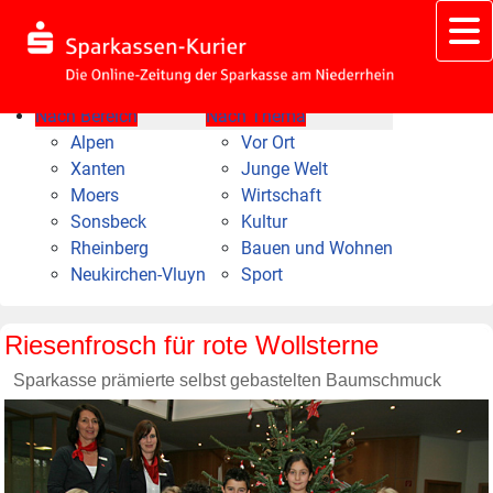
Nach Bereich
Nach Thema
Alpen
Vor Ort
Xanten
Junge Welt
Moers
Wirtschaft
Sonsbeck
Kultur
Rheinberg
Bauen und Wohnen
Neukirchen-Vluyn
Sport
Riesenfrosch für rote Wollsterne
Sparkasse prämierte selbst gebastelten Baumschmuck