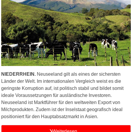
NIEDERRHEIN.
Neuseeland gilt als eines der sichersten
Länder der Welt. Im internationalen Vergleich weist es die
geringste Korruption auf, ist politisch stabil und bildet somit
ideale Voraussetzungen für ausländische Investoren.
Neuseeland ist Marktführer für den weltweiten Export von
Milchprodukten. Zudem ist der Inselstaat geografisch ideal
positioniert für den Hauptabsatzmarkt in Asien.
Weiterlesen …