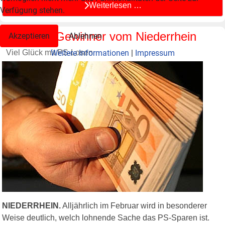
Weiterlesen …
Verfügung stehen.
Fünfzehn Gewinner vom Niederrhein
Akzeptieren
Ablehnen
Weitere Informationen
|
Impressum
Viel Glück mit PS-Losen
NIEDERRHEIN.
Alljährlich im Februar wird in besonderer
Weise deutlich, welch lohnende Sache das PS-Sparen ist.