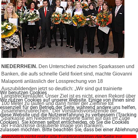
NIEDERRHEIN.
Den Unterschied zwischen Sparkassen und
Banken, die aufs schnelle Geld fixiert sind, machte Giovanni
Malaponti anlässlich der Lossprechung von 18
Auszubildenden jetzt so deutlich: „Wir sind gut trainierte
Wir benutzen Cookies
Langstreckenläufer. Unser Ziel ist es nicht, einen Rekord über
Wir nutzen Cookies auf unserer Website. Einige von ihnen sind
100 Meter zu laufen und dann hinter der Ziellinie tot
essenziell für den Betrieb der Seite, während andere uns helfen,
zusammenzubrechen.“ Der Vorstandsvorsitzende der
diese Website und die Nutzererfahrung zu verbessern (Tracking
Sparkasse am Niederrhein reagierte damit auf das im Zuge
Cookies). Sie können selbst entscheiden, ob Sie die Cookies
der Finanzkrise diskutierte Image von Bankern.
zulassen möchten. Bitte beachten Sie, dass bei einer Ablehnung
womöglich nicht mehr alle Funktionalitäten der Seite zur