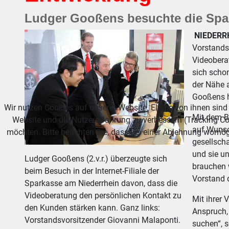
Ludger Gooßens besuchte die Spa
NIEDERR
Vorstands
Videoberat
sich schon
der Nähe 
Gooßens h
Wir nutzen Cookies auf unserer Website. Einige von ihnen sind 
Mit dem Ba
Website und die Nutzererfahrung zu verbessern (Tracking Co
auf Wunsc
möchten. Bitte beachten Sie, dass bei einer Ablehnung womögl
gesellscha
und sie un
Ludger Gooßens (2.v.r.) überzeugte sich
brauchen 
beim Besuch in der Internet-Filiale der
Vorstand 
Sparkasse am Niederrhein davon, dass die
Videoberatung den persönlichen Kontakt zu
Mit ihrer
den Kunden stärken kann. Ganz links:
Anspruch, 
Vorstandsvorsitzender Giovanni Malaponti.
suchen“, 