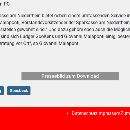
en PC.
sse am Niederrhein bietet neben einem umfassenden Service inzw
alaponti, Vorstandsvorsitzender der Sparkasse am Niederrhein: „U
stellen gewohnt sind.“ Und dazu gehöre eben auch die Möglichke
n sind sich Ludger Gooßens und Giovanni Malaponti einig, besteh
eratung vor Ort“, so Giovanni Malaponti.
Pressebild zum Download
g
Sonsbeck
Datenschutz
Impressum
Zum 