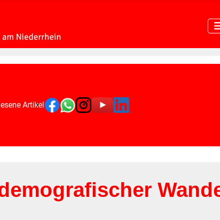
esene Artikel
 demografischer Wande