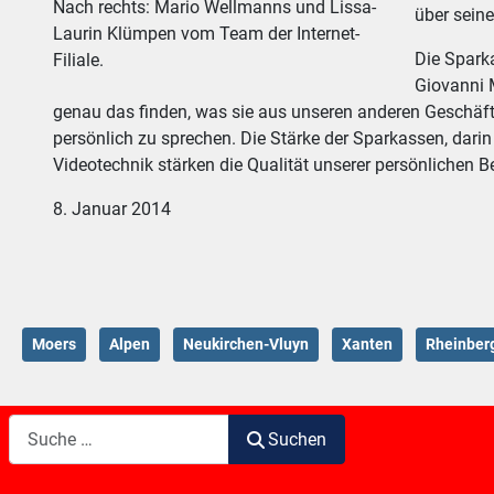
Nach rechts: Mario Wellmanns und Lissa-
über sein
Laurin Klümpen vom Team der Internet-
Die Sparka
Filiale.
Giovanni M
genau das finden, was sie aus unseren anderen Geschäfts
persönlich zu sprechen. Die Stärke der Sparkassen, dari
Videotechnik stärken die Qualität unserer persönlichen B
8. Januar 2014
Moers
Alpen
Neukirchen-Vluyn
Xanten
Rheinber
Suchen
Suchen