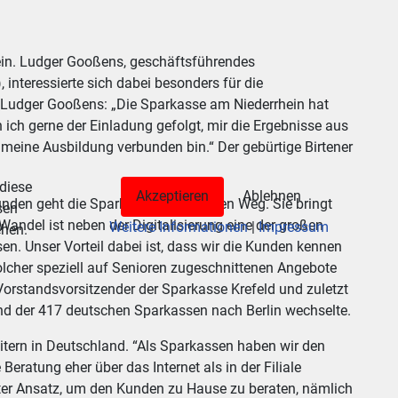
hein. Ludger Gooßens, geschäftsführendes
nteressierte sich dabei besonders für die
e. Ludger Gooßens: „Die Sparkasse am Niederrhein hat
 ich gerne der Einladung gefolgt, mir die Ergebnisse aus
meine Ausbildung verbunden bin.“ Der gebürtige Birtener
 diese
Akzeptieren
Ablehnen
Kunden geht die Sparkasse einen neuen Weg. Sie bringt
sen
ndel ist neben der Digitalisierung eine der großen
Weitere Informationen
|
Impressum
ehen.
en. Unser Vorteil dabei ist, dass wir die Kunden kennen
solcher speziell auf Senioren zugeschnittenen Angebote
rstandsvorsitzender der Sparkasse Krefeld und zuletzt
d der 417 deutschen Sparkassen nach Berlin wechselte.
itern in Deutschland. “Als Sparkassen haben wir den
eratung eher über das Internet als in der Filiale
nter Ansatz, um den Kunden zu Hause zu beraten, nämlich