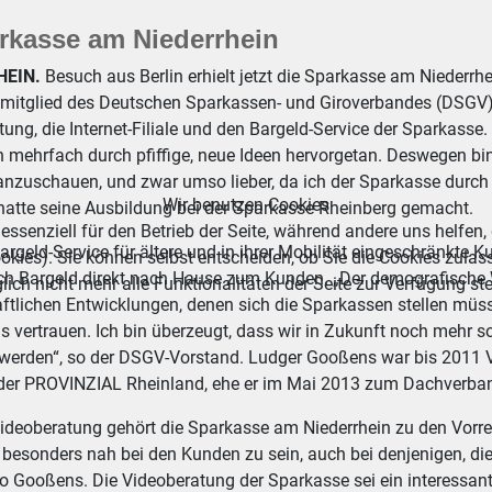
rkasse am Niederrhein
HEIN.
Besuch aus Berlin erhielt jetzt die Sparkasse am Niederr
mitglied des Deutschen Sparkassen- und Giroverbandes (DSGV), i
ung, die Internet-Filiale und den Bargeld-Service der Sparkass
 mehrfach durch pfiffige, neue Ideen hervorgetan. Deswegen bin
anzuschauen, und zwar umso lieber, da ich der Sparkasse durch 
Wir benutzen Cookies
atte seine Ausbildung bei der Sparkasse Rheinberg gemacht.
essenziell für den Betrieb der Seite, während andere uns helfen,
rgeld-Service für ältere und in ihrer Mobilität eingeschränkte 
okies). Sie können selbst entscheiden, ob Sie die Cookies zulas
h Bargeld direkt nach Hause zum Kunden. „Der demografische Wa
ich nicht mehr alle Funktionalitäten der Seite zur Verfügung st
ftlichen Entwicklungen, denen sich die Sparkassen stellen müss
s vertrauen. Ich bin überzeugt, dass wir in Zukunft noch mehr 
werden“, so der DSGV-Vorstand. Ludger Gooßens war bis 2011 Vo
der PROVINZIAL Rheinland, ehe er im Mai 2013 zum Dachverban
 Videoberatung gehört die Sparkasse am Niederrhein zu den Vorre
besonders nah bei den Kunden zu sein, auch bei denjenigen, die B
so Gooßens. Die Videoberatung der Sparkasse sei ein interessa