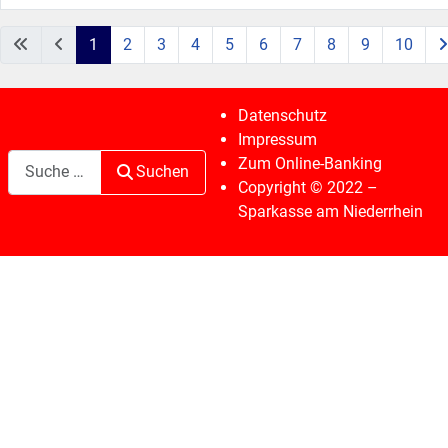
1
2
3
4
5
6
7
8
9
10
Seite 1 von 83
Datenschutz
Impressum
Suchen
Zum Online-Banking
Suchen
Copyright © 2022 –
Sparkasse am Niederrhein