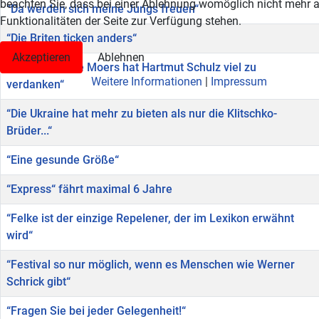
beachten Sie, dass bei einer Ablehnung womöglich nicht mehr a
“Da werden sich meine Jungs freuen“
Funktionalitäten der Seite zur Verfügung stehen.
“Die Briten ticken anders“
Akzeptieren
Ablehnen
“Die Sparkasse Moers hat Hartmut Schulz viel zu
Weitere Informationen
|
Impressum
verdanken“
“Die Ukraine hat mehr zu bieten als nur die Klitschko-
Brüder...“
“Eine gesunde Größe“
“Express“ fährt maximal 6 Jahre
“Felke ist der einzige Repelener, der im Lexikon erwähnt
wird“
“Festival so nur möglich, wenn es Menschen wie Werner
Schrick gibt“
“Fragen Sie bei jeder Gelegenheit!“