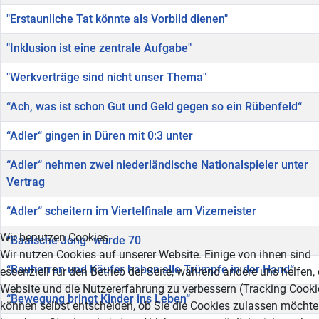
"Erstaunliche Tat könnte als Vorbild dienen"
"Inklusion ist eine zentrale Aufgabe"
"Werkverträge sind nicht unser Thema"
“Ach, was ist schon Gut und Geld gegen so ein Rübenfeld“
“Adler“ gingen in Düren mit 0:3 unter
“Adler“ nehmen zwei niederländische Nationalspieler unter
Vertrag
“Adler“ scheitern im Viertelfinale am Vizemeister
Wir benutzen Cookies
“Baalsche Jong“ wurde 70
Wir nutzen Cookies auf unserer Website. Einige von ihnen sind
“Bauherren und Käufer haben alle Trümpfe in der Hand“
essenziell für den Betrieb der Seite, während andere uns helfen,
Website und die Nutzererfahrung zu verbessern (Tracking Cookie
“Bewegung bringt Kinder ins Leben“
können selbst entscheiden, ob Sie die Cookies zulassen möchten