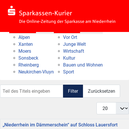
Nach Bereich
Nach Thema
Alpen
Vor Ort
Xanten
Junge Welt
Moers
Wirtschaft
Sonsbeck
Kultur
Rheinberg
Bauen und Wohnen
Neukirchen-Vluyn
Sport
Teil des Titels eingeben
Filter
Zurücksetzen
Anzeige #
Titel
„Niederrhein im Dämmerschein“ auf Schloss Lauersfort