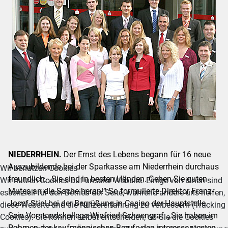
NIEDERRHEIN.
Der Ernst des Lebens begann für 16 neue
Auszubildende bei der Sparkasse am Niederrhein durchaus
Wir benutzen Cookies
freundlich. „Sie sind in besten Händen. Gehen Sie guten
Wir nutzen Cookies auf unserer Website. Einige von ihnen sind
Mutes an die Sache heran!“ So formulierte Direktor Franz-
essenziell für den Betrieb der Seite, während andere uns helfen,
Josef Stiel bei der Begrüßung in Casino der Hauptstelle.
diese Website und die Nutzererfahrung zu verbessern (Tracking
Sein Vorstandskollege Winfried Schoengraf: „Sie haben im
Cookies). Sie können selbst entscheiden, ob Sie die Cookies
Rahmen der kaufmännischen Berufe den interessantesten