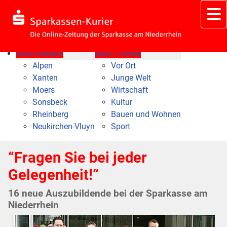
Nach Bereich
Nach Thema
Alpen
Vor Ort
Xanten
Junge Welt
Moers
Wirtschaft
Sonsbeck
Kultur
Rheinberg
Bauen und Wohnen
Neukirchen-Vluyn
Sport
“Fragen Sie bei jeder
Gelegenheit!“
16 neue Auszubildende bei der Sparkasse am
Niederrhein