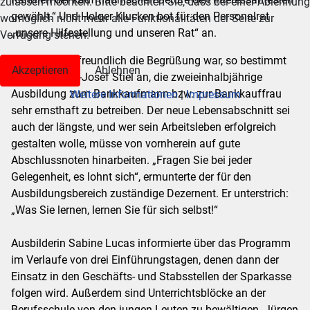
zulassen möchten. Bitte beachten Sie, dass bei einer Ablehnung
gewählt.“ Und Holger Klucken bot für den Personalrat
womöglich nicht mehr alle Funktionalitäten der Seite zur
„unsere Hilfestellung und unseren Rat“ an.
Verfügung stehen.
So offen und freundlich die Begrüßung war, so bestimmt
Akzeptieren
Ablehnen
mahnte Franz-Josef Stiel an, die zweieinhalbjährige
Ausbildung zum Bankkaufmann bzw. zur Bankkauffrau
Weitere Informationen
|
Impressum
sehr ernsthaft zu betreiben. Der neue Lebensabschnitt sei
auch der längste, und wer sein Arbeitsleben erfolgreich
gestalten wolle, müsse von vornherein auf gute
Abschlussnoten hinarbeiten. „Fragen Sie bei jeder
Gelegenheit, es lohnt sich“, ermunterte der für den
Ausbildungsbereich zuständige Dezernent. Er unterstrich:
„Was Sie lernen, lernen Sie für sich selbst!“
Ausbilderin Sabine Lucas informierte über das Programm
im Verlaufe von drei Einführungstagen, denen dann der
Einsatz in den Geschäfts- und Stabsstellen der Sparkasse
folgen wird. Außerdem sind Unterrichtsblöcke an der
Berufsschule von den jungen Leuten zu bewältigen. Jürgen