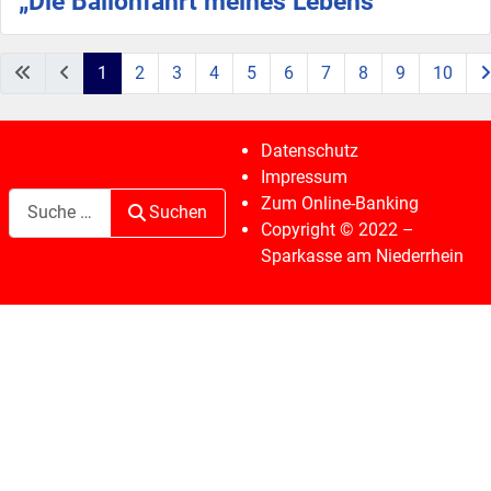
„Die Ballonfahrt meines Lebens“
1
2
3
4
5
6
7
8
9
10
Seite 1 von 41
Datenschutz
Impressum
Suchen
Zum Online-Banking
Suchen
Copyright © 2022 –
Sparkasse am Niederrhein