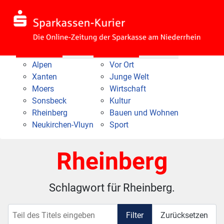
Nach Bereich
Nach Thema
Alpen
Vor Ort
Xanten
Junge Welt
Moers
Wirtschaft
Sonsbeck
Kultur
Rheinberg
Bauen und Wohnen
Neukirchen-Vluyn
Sport
Rheinberg
Schlagwort für Rheinberg.
Teil des Titels eingeben
Filter
Zurücksetzen