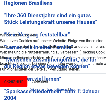
Regionen Brasiliens
“Ihre 360 Dienstjahre sind ein gutes
Stück Leistungskraft unseres Hauses“
“Kein Vergang feststellbar“
Wir benutzen Cookies
Wir nutzen Cookies auf unserer Website. Einige von ihnen sind
“Lernen wie in einer Familie“
essenziell für den Betrieb der Seite, während andere uns helfen,
Website und die Nutzererfahrung zu verbessern (Tracking Cookie
können selbst entscheiden, ob Sie die Cookies zulassen möchten
“Menschen zusammengeführt, die für
beachten Sie, dass bei einer Ablehnung womöglich nicht mehr a
die Region etwas bewegen können“
Funktionalitäten der Seite zur Verfügung stehen.
“Sie werden viel lernen“
Akzeptieren
Ablehnen
Weitere Informationen
|
Impressum
“Sparkasse Niederrhein“ zum 1. Januar
2004