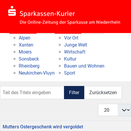
Nach Bereich
Nach Thema
Alpen
Vor Ort
Xanten
Junge Welt
Moers
Wirtschaft
Sonsbeck
Kultur
Rheinberg
Bauen und Wohnen
Neukirchen-Vluyn
Sport
Teil des Titels eingeben
Filter
Zurücksetzen
Anzeige #
Titel
Mutters Ostergeschenk wird vergoldet