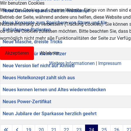
Wir benutzen Cookies
Wir nutzen Cookies auf unserer Website. Einige von ihnen sind e
Neue Gewehre sparen Zeit im Wettkampf
Betrieb der Seite, während andere uns helfen, diese Website und
Neue Konzepte zum Speichern von Strom und für
Nutzererfahrung zu verbessern (Tracking Cookies). Sie können s
Schlafapnoe-Patienten
ob Sie die Cookies zulassen möchten. Bitte beachten Sie, dass 
womöglich nicht mehr alle Funktionalitäten der Seite zur Verfü
Neue Masche, dreiste Tricks
Akzeptieren
Ablehnen
Neue Strecke für kleine Flitzer
Weitere Informationen
|
Impressum
Neue Version lief nicht auf Anhieb
Neues Hotelkonzept zahlt sich aus
Neues kennen lernen und Altes wiederentdecken
Neues Power-Zertifikat
Neun Jubilare der Sparkasse herzlich geehrt
19
20
21
22
23
24
25
26
2