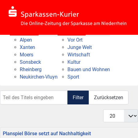
Nach Bereich
Nach Thema
Alpen
Vor Ort
Xanten
Junge Welt
Moers
Wirtschaft
Sonsbeck
Kultur
Rheinberg
Bauen und Wohnen
Neukirchen-Vluyn
Sport
Teil des Titels eingeben
Filter
Zurücksetzen
Anzeige #
Titel
Planspiel Börse setzt auf Nachhaltigkeit