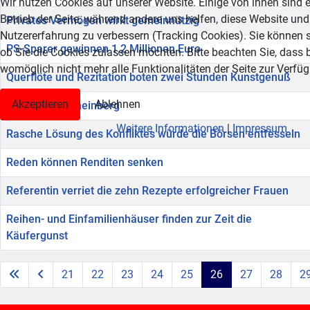
Wir nutzen Cookies auf unserer Website. Einige von ihnen sind e
Betrieb der Seite, während andere uns helfen, diese Website und
Privates Vermögen wirkt gemeinnützig
Nutzererfahrung zu verbessern (Tracking Cookies). Sie können s
PS-Sparer gewinnen 1,2 Millionen Euro
ob Sie die Cookies zulassen möchten. Bitte beachten Sie, dass 
womöglich nicht mehr alle Funktionalitäten der Seite zur Verfü
Querflöte und Rezitation boten zwei Stunden Kunstgenuß
Akzeptieren
Ablehnen
Radprofis in Rheinberg
Weitere Informationen
|
Impressum
Rasche Lösung des Konfliktes würde die Börsen entfesseln
Reden können Renditen senken
Referentin verriet die zehn Rezepte erfolgreicher Frauen
Reihen- und Einfamilienhäuser finden zur Zeit die
Käufergunst
21
22
23
24
25
26
27
28
2
Seite 26 von 38