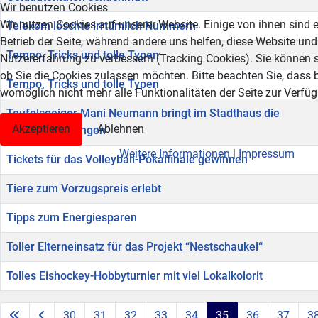
Wir benutzen Cookies
Wir nutzen Cookies auf unserer Website. Einige von ihnen sind e
Telekom löschte irrtümlich Nummern
Betrieb der Seite, während andere uns helfen, diese Website und
Tempo, Tricks und tolle Typen
Nutzererfahrung zu verbessern (Tracking Cookies). Sie können s
ob Sie die Cookies zulassen möchten. Bitte beachten Sie, dass 
Tempo, Tricks und tolle Typen
womöglich nicht mehr alle Funktionalitäten der Seite zur Verfü
Teufelsgeiger Mani Neumann bringt im Stadthaus die
Akzeptieren
Ablehnen
Puszta zum klingen
Weitere Informationen
|
Impressum
Tickets für das Volleyball-Pokalfinale gewinnen
Tiere zum Vorzugspreis erlebt
Tipps zum Energiesparen
Toller Elterneinsatz für das Projekt “Nestschaukel“
Tolles Eishockey-Hobbyturnier mit viel Lokalkolorit
30
31
32
33
34
35
36
37
3