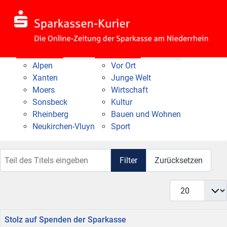
Nach Bereich
Nach Thema
Alpen
Vor Ort
Xanten
Junge Welt
Moers
Wirtschaft
Sonsbeck
Kultur
Rheinberg
Bauen und Wohnen
Neukirchen-Vluyn
Sport
Teil des Titels eingeben
Filter
Zurücksetzen
Anzeige #
Titel
Stolz auf Spenden der Sparkasse