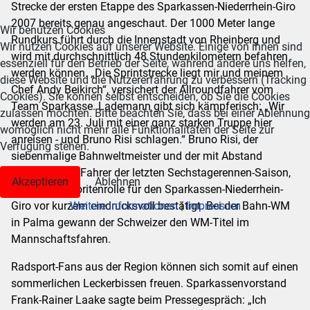
Strecke der ersten Etappe des Sparkassen-Niederrhein-Giro
2007 bereits genau angeschaut. Der 1000 Meter lange
Wir benutzen Cookies
Rundkurs führt durch die Innenstadt von Rheinberg und
Wir nutzen Cookies auf unserer Website. Einige von ihnen sind
wird mit durchschnittlich 48 Stundenkilometern befahren
essenziell für den Betrieb der Seite, während andere uns helfen,
werden können. „Die Sprintstrecke liegt mir und meinem
diese Website und die Nutzererfahrung zu verbessern (Tracking
Chef Andy Beikirch“, versichert der Allroundfahrer vom
Cookies). Sie können selbst entscheiden, ob Sie die Cookies
Team Sparkasse. Lademann gibt sich kämpferisch: „Wir
zulassen möchten. Bitte beachten Sie, dass bei einer Ablehnung
werden am 23. Juli mit einer ganz starken Truppe hier
womöglich nicht mehr alle Funktionalitäten der Seite zur
anreisen - und Bruno Risi schlagen.“ Bruno Risi, der
Verfügung stehen.
siebenmalige Bahnweltmeister und der mit Abstand
erfolgreichste Fahrer der letzten Sechstagerennen-Saison,
Akzeptieren
Ablehnen
hat seine Favoritenrolle für den Sparkassen-Niederrhein-
Weitere Informationen
|
Impressum
Giro vor kurzem eindrucksvoll bestätigt. Bei der Bahn-WM
in Palma gewann der Schweizer den WM-Titel im
Mannschaftsfahren.
Radsport-Fans aus der Region können sich somit auf einen
sommerlichen Leckerbissen freuen. Sparkassenvorstand
Frank-Rainer Laake sagte beim Pressegespräch: „Ich