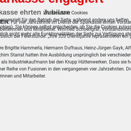
kasse ehrten Jubilare
Wir benutzen Cookies
essenziell für den Betrieb der Seite, während andere uns helfen,
EIN.
Für vier Jahrzehnte im Dienst der Sparkasse ehrten Vorsta
okies). Sie können selbst entscheiden, ob Sie die Cookies zulas
beiterinnen und Mitarbeiter. Winfried Schoengraf, Vorstandsvors
ich nicht mehr alle Funktionalitäten der Seite zur Verfügung st
sslich der Feierstunde: „Ihre 320 Dienstjahre repräsentieren ein
are Brigitte Hammerla, Hermann Dufhaus, Heinz-Jürgen Gayk, Al
him Starrat hatten ihre Ausbildung ursprünglich bei verschied
 als Industriekaufmann bei den Krupp Hüttenwerken. Dass sie heu
iner Reihe von Fusionen in den vergangenen vier Jahrzehnten. D
rinnen und Mitarbeiter.