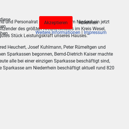
 diese
nd und Personalrat der Sparkasse am Niederrhein jetzt
Akzeptieren
Ablehnen
sen
itzender des größten Kreditinstitutes im Kreis Wesel,
Weitere Informationen
|
Impressum
ehen.
 gutes Stück Leistungskraft unseres Hauses.“
fred Heuchert, Josef Kuhlmann, Peter Rümeltgen und
enen Sparkassen begonnen, Bernd-Dietrich Kaiser machte
te alle bei einer einzigen Sparkasse beschäftigt sind,
ie Sparkasse am Niederrhein beschäftigt aktuell rund 820