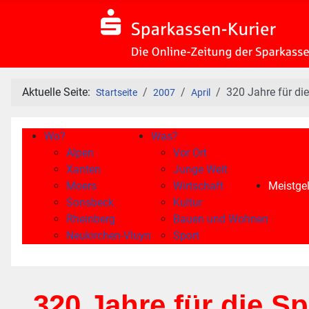
Aktuelle Seite:
320 Jahre für di
Startseite
2007
April
Wo?
Was?
Alpen
Vor Ort
Xanten
Junge Welt
Moers
Wirtschaft
Meistgel
Sonsbeck
Kultur
Rheinberg
Bauen und Wohnen
Neukirchen-Vluyn
Sport
320 Jahre für die S