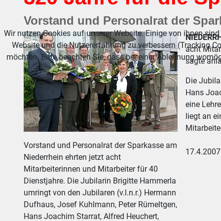
Vorstand und Personalrat der Spar
Wir nutzen Cookies auf unserer Website. Einige von ihnen sind 
NIEDERRH
Website und die Nutzererfahrung zu verbessern (Tracking Co
acht Mitar
möchten. Bitte beachten Sie, dass bei einer Ablehnung womögl
sagte anlä
Die Jubil
Hans Joac
eine Lehre
liegt an e
Mitarbeite
Vorstand und Personalrat der Sparkasse am
17.4.2007
Niederrhein ehrten jetzt acht
Mitarbeiterinnen und Mitarbeiter für 40
Dienstjahre. Die Jubilarin Brigitte Hammerla
umringt von den Jubilaren (v.l.n.r.) Hermann
Dufhaus, Josef Kuhlmann, Peter Rümeltgen,
Hans Joachim Starrat, Alfred Heuchert,