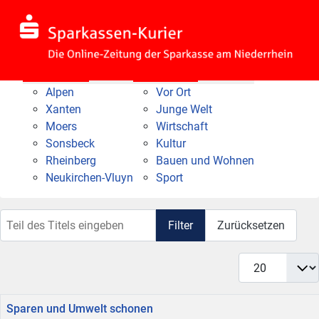
Nach Bereich
Nach Thema
Alpen
Vor Ort
Xanten
Junge Welt
Moers
Wirtschaft
Sonsbeck
Kultur
Rheinberg
Bauen und Wohnen
Neukirchen-Vluyn
Sport
Teil des Titels eingeben
Filter
Zurücksetzen
Anzeige #
Titel
Sparen und Umwelt schonen