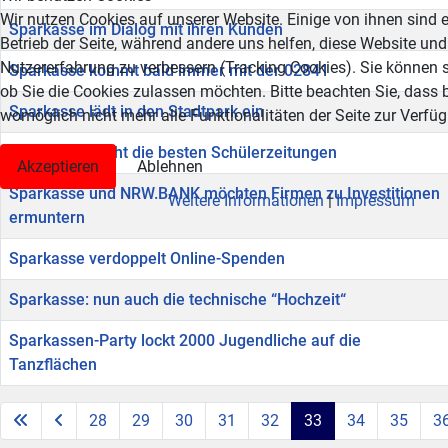
Wir nutzen Cookies auf unserer Website. Einige von ihnen sind e
Sparkasse im Dialog mit ihren Kunden
Betrieb der Seite, während andere uns helfen, diese Website und
Nutzererfahrung zu verbessern (Tracking Cookies). Sie können s
Sparkasse kommt bald immer mit der 02841
ob Sie die Cookies zulassen möchten. Bitte beachten Sie, dass 
Sparkasse lädt in den Stadtpark ein
womöglich nicht mehr alle Funktionalitäten der Seite zur Verfü
Sparkasse sucht die besten Schülerzeitungen
Akzeptieren
Ablehnen
Sparkasse und NRW.BANK möchten Firmen zu Investitionen
Weitere Informationen
|
Impressum
ermuntern
Sparkasse verdoppelt Online-Spenden
Sparkasse: nun auch die technische “Hochzeit“
Sparkassen-Party lockt 2000 Jugendliche auf die
Tanzflächen
28
29
30
31
32
33
34
35
3
Seite 33 von 41