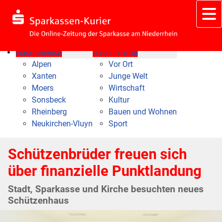
Nach Bereich
Nach Thema
Alpen
Vor Ort
Xanten
Junge Welt
Moers
Wirtschaft
Sonsbeck
Kultur
Rheinberg
Bauen und Wohnen
Neukirchen-Vluyn
Sport
Schützenbrüder freuen sich
über finanzielle Punktlandung
Stadt, Sparkasse und Kirche besuchten neues
Schützenhaus