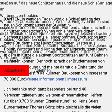
stießen auf das neue Schützenhaus und die neue Schießanlage
an.
Wir benutzen Cookies
XANTEN.
In wenigen Tagen wird die Schießanlage des
Wir nutzen Cookies auf unserer Website. Einige von ihnen sind
neuen Schützenhauses der St.-Martin-
essenziell für den Betrieb der Seite, während andere uns helfen,
Schützenbruderschaft Vynen von einem vereidigten
diese Website und die Nutzererfahrung zu verbessern (Tracking
Sachverständigen offiziell abgenommen. Doch schon jetzt
Cookies). Sie können selbst entscheiden, ob Sie die Cookies
zeigte Brudermeister Heinz Stiers seinen Gästen aus
zulassen möchten. Bitte beachten Sie, dass bei einer Ablehnung
Politik, Wirtschaft und Kirche den schallgeschützten Raum,
womöglich nicht mehr alle Funktionalitäten der Seite zur
in dem in Kürze die aktiven Sportschützen auf fünf Bahnen
Verfügung stehen.
trainieren können. Dennoch sprach der Brudermeister von
einer Punktlandung und meinte damit die Einhaltung der
Akzeptieren
Ablehnen
mit spitzem Bleistift kalkulierten Baukosten von insgesamt
Weitere Informationen
|
Impressum
70.000 Euro.
„Ich bedanke mich ganz besonders bei rund 40
Vereinsmitgliedern und weiteren ehrenamtlichen Helfern
für über 3.700 Stunden Eigenleistung", so Heinz Stiers.
Bürgermeister Thomas Görtz lobte gleichfalls die vielen