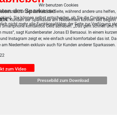
Wir benutzen Cookies
aten der Sparkasse
essenziell für den Betrieb der Seite, während andere uns helfen,
okies). Sie können selbst entscheiden, ob Sie die Cookies zulas
EIN.
Kunden der Sparkasse am Niederrhein können seit Beginn
ich nicht mehr alle Funktionalitäten der Seite zur Verfügung st
a Smartphone kontaktlos Geld abheben. „Das geht schnell und ha
n muss“, sagt Kundenberater Jonas El Bersaoui. In einem kurz
und Instagram zeigt er, wie einfach und komfortabel das ist. D
 am Niederrhein exklusiv auch für Kunden anderer Sparkassen.
022
ekt zum Video
Pressebild zum Download