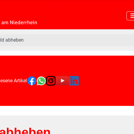
eld abheben
esene Artikel
 abheben