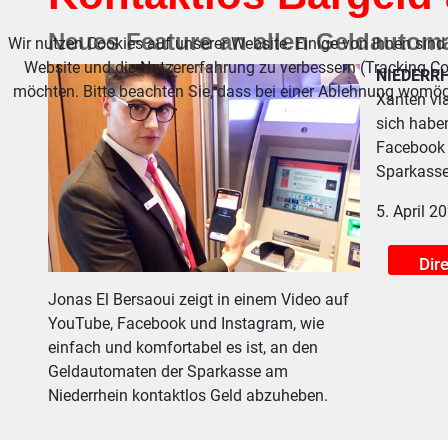
Neues Feature an allen Geldautom
Wir nutzen Cookies auf unserer Website. Einige von ihnen sind 
Website und die Nutzererfahrung zu verbessern (Tracking Co
NIEDERRH
möchten. Bitte beachten Sie, dass bei einer Ablehnung womögl
Xanten vi
sich habe
Facebook 
Sparkasse
5. April 2
Dir
Jonas El Bersaoui zeigt in einem Video auf
YouTube, Facebook und Instagram, wie
einfach und komfortabel es ist, an den
Geldautomaten der Sparkasse am
Niederrhein kontaktlos Geld abzuheben.