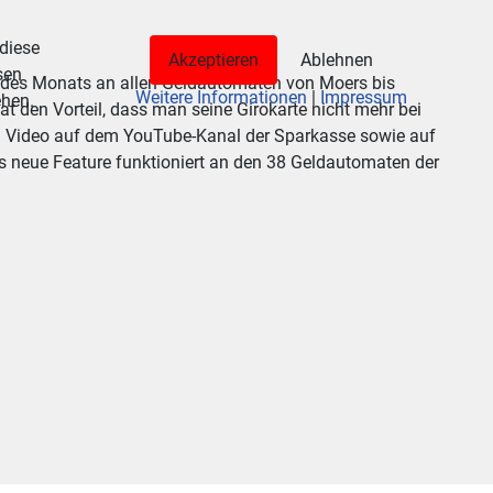
 diese
Akzeptieren
Ablehnen
sen
 des Monats an allen Geldautomaten von Moers bis
Weitere Informationen
|
Impressum
ehen.
t den Vorteil, dass man seine Girokarte nicht mehr bei
en Video auf dem YouTube-Kanal der Sparkasse sowie auf
as neue Feature funktioniert an den 38 Geldautomaten der