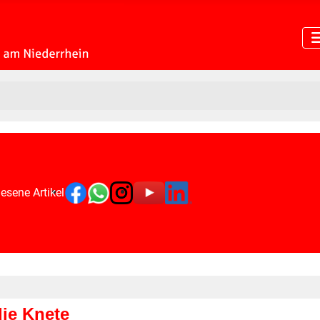
esene Artikel
ie Knete