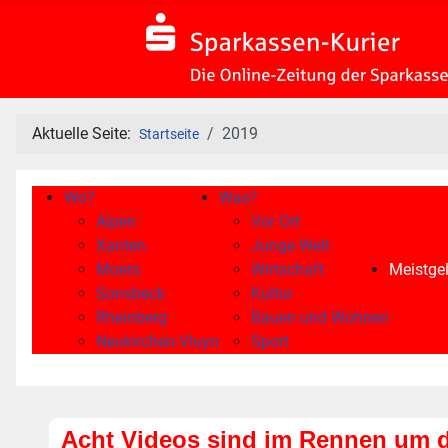
Aktuelle Seite:
2019
Startseite
Wo?
Was?
Alpen
Vor Ort
Xanten
Junge Welt
Moers
Wirtschaft
Meistgel
Sonsbeck
Kultur
Rheinberg
Bauen und Wohnen
Neukirchen-Vluyn
Sport
Acht Videos sind im Rennen um d