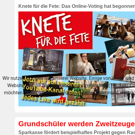
Knete für die Fete: Das Online-Voting hat begonne
Wir nutzen Cookies auf unserer Website. Einige von ihnen sind 
Website und die Nutzererfahrung zu verbessern (Tracking Co
möchten. Bitte beachten Sie, dass bei einer Ablehnung womögl
Grundschüler werden Zweitzeug
Sparkasse fördert beispielhaftes Projekt gegen R