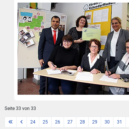
Seite 33 von 33
24
25
26
27
28
29
30
31