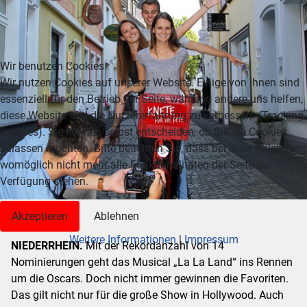
Wir benutzen Cookies
Wir nutzen Cookies auf unserer Website. Einige von ihnen sind
essenziell für den Betrieb der Seite, während andere uns helfen,
diese Website und die Nutzererfahrung zu verbessern (Tracking
Cookies). Sie können selbst entscheiden, ob Sie die Cookies
zulassen möchten. Bitte beachten Sie, dass bei einer Ablehnung
womöglich nicht mehr alle Funktionalitäten der Seite zur
Verfügung stehen.
Akzeptieren
Ablehnen
Weitere Informationen
|
Impressum
NIEDERRHEIN.
Mit der Rekordanzahl von 14
Nominierungen geht das Musical „La La Land“ ins Rennen
um die Oscars. Doch nicht immer gewinnen die Favoriten.
Das gilt nicht nur für die große Show in Hollywood. Auch