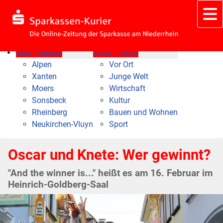
Nach Bereich
Nach Thema
Alpen
Vor Ort
Xanten
Junge Welt
Moers
Wirtschaft
Sonsbeck
Kultur
Rheinberg
Bauen und Wohnen
Neukirchen-Vluyn
Sport
Oscar und Knete: Wer gewinnt?
"And the winner is..." heißt es am 16. Februar im
Heinrich-Goldberg-Saal