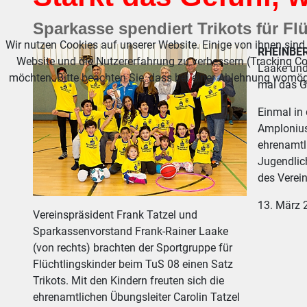
Sparkasse spendiert Trikots für Fl
Wir nutzen Cookies auf unserer Website. Einige von ihnen sind 
RHEINBE
Website und die Nutzererfahrung zu verbessern (Tracking Co
Laake und 
möchten. Bitte beachten Sie, dass bei einer Ablehnung womögl
mal das Ge
Einmal in
Amplonius
ehrenamtl
Jugendlich
des Verei
13. März 
Vereinspräsident Frank Tatzel und
Sparkassenvorstand Frank-Rainer Laake
(von rechts) brachten der Sportgruppe für
Flüchtlingskinder beim TuS 08 einen Satz
Trikots. Mit den Kindern freuten sich die
ehrenamtlichen Übungsleiter Carolin Tatzel