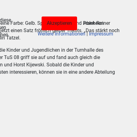
 diese
 eine Farbe: Gelb. Sparkassenvorstand Frank-Rainer
Akzeptieren
Ablehnen
sen
tzt einen Satz fröhlich gelber Trikots. „Das stärkt noch
Weitere Informationen
|
Impressum
ehen.
in Tatzel.
ie Kinder und Jugendlichen in der Turnhalle des
TuS 08 griff sie auf und fand auch gleich die
 und Horst Kijewski. Sobald die Kinder und
en interessieren, können sie in eine andere Abteilung