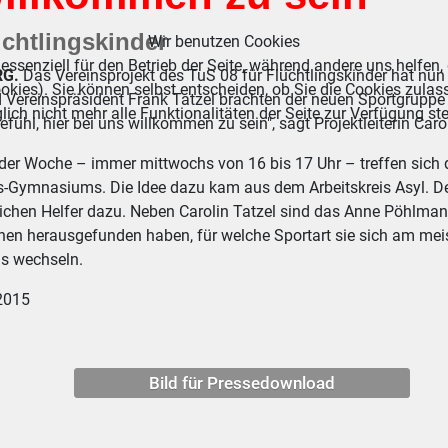
üchtlingskinder
Wir benutzen Cookies
essenziell für den Betrieb der Seite, während andere uns helfen,
RG.
Das Vereinsprojekt des TuS 08 für Flüchtlingskinder hat nun
okies). Sie können selbst entscheiden, ob Sie die Cookies zulas
Vereinspräsident Frank Tatzel brachten der neuen Sportgruppe je
ich nicht mehr alle Funktionalitäten der Seite zur Verfügung st
fühl, hier bei uns willkommen zu sein", sagt Projektleiterin Carol
 der Woche – immer mittwochs von 16 bis 17 Uhr – treffen sich d
-Gymnasiums. Die Idee dazu kam aus dem Arbeitskreis Asyl. Der 
ichen Helfer dazu. Neben Carolin Tatzel sind das Anne Pöhlmann
en herausgefunden haben, für welche Sportart sie sich am meist
ns wechseln.
2015
Bild für Pressedownload