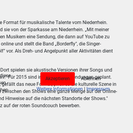
e Format für musikalische Talente vom Niederrhein.
rd sie von der Sparkasse am Niederrhein. „Mit meiner
gen Musikern eine Sendung, die dann auf YouTube zu
nline und stellt die Band „Borderfly", die Singer-
 vor. Als Dreh- und Angelpunkt aller Aktivitäten dient
ort spielen sie akustische Versionen ihrer Songs und
 diese
siv." Für 2015 sind insgesamt vier Sendungen geplant.
Akzeptieren
Ablehnen
sen
efällt das neue Format, „weil es die kulturelle Szene in
Weitere Informationen
|
Impressum
ehen.
uch zwischen den Shows eine ganze Menge auf der Online-
und Hinweise auf die nächsten Standorte der Shows."
z auf der roten Soundcouch bewerben.