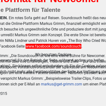
 Plattform für Talente
EIN.
Ein rotes Sofa geht auf Reisen. Soundcouch heißt das neu
at die Online-Plattform Markus Grimm, finanziell ermöglicht wi
ch besuche ich ungewöhnliche Orte und produziere dort mit jun
, umreißt Markus Grimm sein Konzept. Die erste Show ist bereits o
in NiMa Lindner und Patrick Huven von „The Boy Who Cried Wolf"
 Facebook-Seite
www.facebook.com/soundcouch
.
Wir benutzen Cookies
imm: „Die Soundcouch ist wie eine kleine Bühne für Newcomer. D
essenziell für den Betrieb der Seite, während andere uns helfen,
it mir über ihre Erfahrungen, Träume und Ziele – pur und inten
okies). Sie können selbst entscheiden, ob Sie die Cookies zulas
alaponti, Vorstandsvorsitzender der Sparkasse am Niederrhein, g
ich nicht mehr alle Funktionalitäten der Seite zur Verfügung st
gion um eine weitere Facette bereichert." Natürlich passiert a
 verspricht Markus Grimm: „Beispielsweise Trailer-Clips, Fotos 
önnen sich per E-Mail an
markus@get-grimm.com
um einen Plat
2015