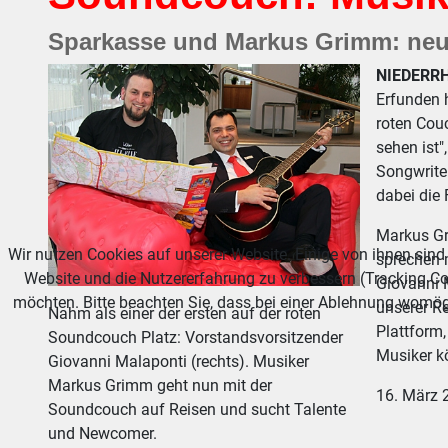
Sparkasse und Markus Grimm: neue
NIEDERRH
Erfunden h
roten Cou
sehen ist"
Songwriter
dabei die
Markus Gr
Wir nutzen Cookies auf unserer Website. Einige von ihnen sind 
sprechen m
Website und die Nutzererfahrung zu verbessern (Tracking Co
Giovanni M
möchten. Bitte beachten Sie, dass bei einer Ablehnung womögl
unserer Re
Nahm als einer der ersten auf der roten
Plattform,
Soundcouch Platz: Vorstandsvorsitzender
Musiker k
Giovanni Malaponti (rechts). Musiker
Markus Grimm geht nun mit der
16. März 
Soundcouch auf Reisen und sucht Talente
und Newcomer.