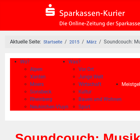
Aktuelle Seite:
Soundcouch: Mu
Startseite
2015
März
Wo?
Was?
Alpen
Vor Ort
Xanten
Junge Welt
Moers
Wirtschaft
Meistgel
Sonsbeck
Kultur
Rheinberg
Bauen und Wohnen
Neukirchen-Vluyn
Sport
Soundcouch: Musik