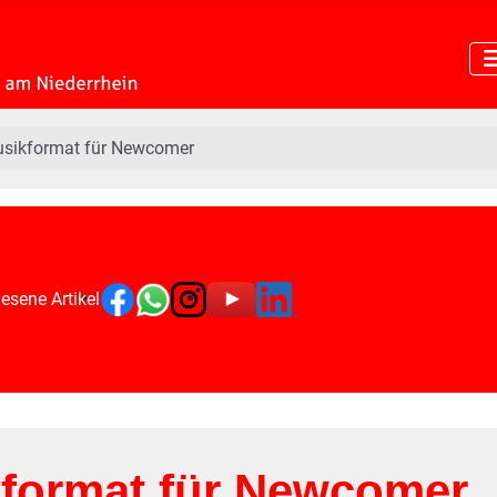
sikformat für Newcomer
esene Artikel
format für Newcomer