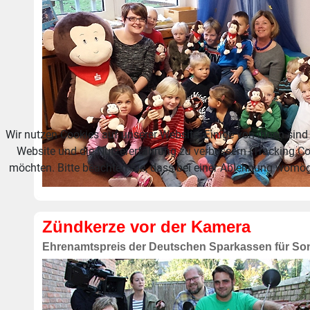
Wir nutzen Cookies auf unserer Website. Einige von ihnen sind 
Website und die Nutzererfahrung zu verbessern (Tracking Co
möchten. Bitte beachten Sie, dass bei einer Ablehnung womögl
Zündkerze vor der Kamera
Ehrenamtspreis der Deutschen Sparkassen für So