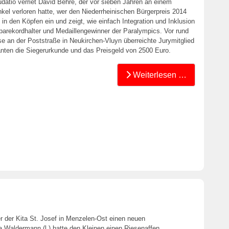
udatio verriet David Behre, der vor sieben Jahren an einem
el verloren hatte, wer den Niederrheinischen Bürgerpreis 2014
 in den Köpfen ein und zeigt, wie einfach Integration und Inklusion
parekordhalter und Medaillengewinner der Paralympics. Vor rund
e an der Poststraße in Neukirchen-Vluyn überreichte Jurymitglied
nten die Siegerurkunde und das Preisgeld von 2500 Euro.
Weiterlesen …
r der Kita St. Josef in Menzelen-Ost einen neuen
 Waldermann (l.) hatte den Kleinen einen Riesenaffen