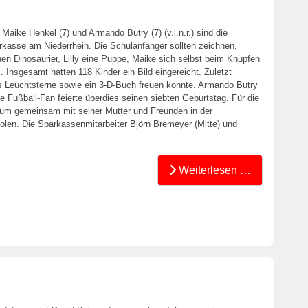
Maike Henkel (7) und Armando Butry (7) (v.l.n.r.) sind die
kasse am Niederrhein. Die Schulanfänger sollten zeichnen,
nen Dinosaurier, Lilly eine Puppe, Maike sich selbst beim Knüpfen
Insgesamt hatten 118 Kinder ein Bild eingereicht. Zuletzt
us Leuchtsterne sowie ein 3-D-Buch freuen konnte. Armando Butry
e Fußball-Fan feierte überdies seinen siebten Geburtstag. Für die
, um gemeinsam mit seiner Mutter und Freunden in der
len. Die Sparkassenmitarbeiter Björn Bremeyer (Mitte) und
Weiterlesen …