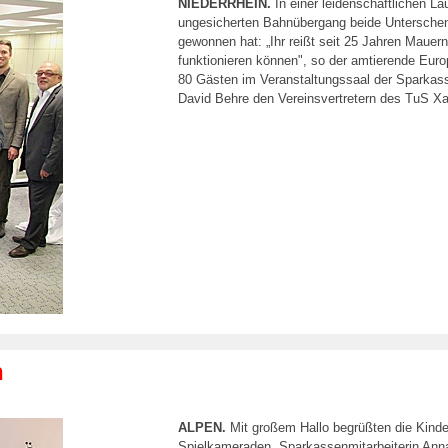
NIEDERRHEIN.
In einer leidenschaftlichen La
ungesicherten Bahnübergang beide Unterschenk
gewonnen hat: „Ihr reißt seit 25 Jahren Mauern
funktionieren können", so der amtierende Euro
80 Gästen im Veranstaltungssaal der Sparkass
David Behre den Vereinsvertretern des TuS Xa
n
ALPEN.
Mit großem Hallo begrüßten die Kinde
Spielkameraden. Sparkassenmitarbeiterin Anna