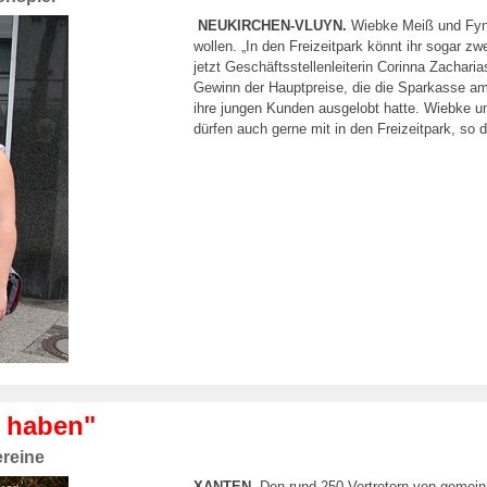
NEUKIRCHEN-VLUYN.
Wiebke Meiß und Fynn D
wollen. „In den Freizeitpark könnt ihr sogar
jetzt Geschäftsstellenleiterin Corinna Zachari
Gewinn der Hauptpreise, die die Sparkasse am
ihre jungen Kunden ausgelobt hatte. Wiebke un
dürfen auch gerne mit in den Freizeitpark, so 
r haben"
ereine
XANTEN.
Den rund 250 Vertretern von gemein