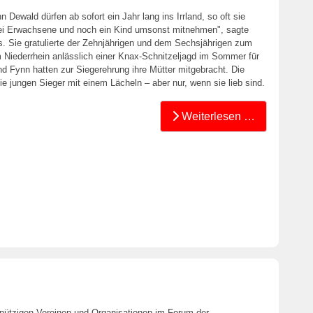
ewald dürfen ab sofort ein Jahr lang ins Irrland, so oft sie
 zwei Erwachsene und noch ein Kind umsonst mitnehmen", sagte
as. Sie gratulierte der Zehnjährigen und dem Sechsjährigen zum
 Niederrhein anlässlich einer Knax-Schnitzeljagd im Sommer für
d Fynn hatten zur Siegerehrung ihre Mütter mitgebracht. Die
die jungen Sieger mit einem Lächeln – aber nur, wenn sie lieb sind.
Weiterlesen …
nützigen Vereinen und Organisationen im Forum der