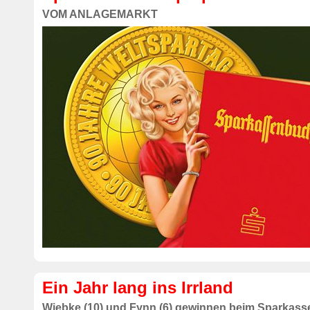
VOM ANLAGEMARKT
Ein Jahr lang ins Irrland
Wiebke (10) und Fynn (6) gewinnen beim Sparkass