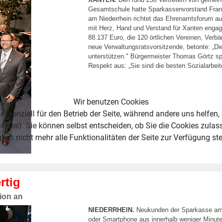
Gesamtschule hatte Sparkassenvorstand Frank
am Niederrhein richtet das Ehrenamtsforum au
mit Herz, Hand und Verstand für Xanten engag
88.137 Euro, die 120 örtlichen Vereinen, Ver
neue Verwaltungsratsvorsitzende, betonte: „Die
unterstützen." Bürgermeister Thomas Görtz s
Respekt aus: „Sie sind die besten Sozialarbeite
Wir benutzen Cookies
essenziell für den Betrieb der Seite, während andere uns helfen,
okies). Sie können selbst entscheiden, ob Sie die Cookies zulas
ich nicht mehr alle Funktionalitäten der Seite zur Verfügung st
rtig
ion an
NIEDERRHEIN.
Neukunden der Sparkasse am N
oder Smartphone aus innerhalb weniger Minuten