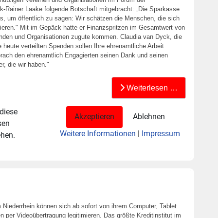
-Rainer Laake folgende Botschaft mitgebracht: „Die Sparkasse
s, um öffentlich zu sagen: Wir schätzen die Menschen, die sich
ieren." Mit im Gepäck hatte er Finanzspritzen im Gesamtwert von
bänden und Organisationen zugute kommen. Claudia van Dyck, die
 heute verteilten Spenden sollen Ihre ehrenamtliche Arbeit
prach den ehrenamtlich Engagierten seinen Dank und seinen
r, die wir haben."
Weiterlesen …
 diese
Akzeptieren
Ablehnen
sen
Weitere Informationen
|
Impressum
ehen.
iederrhein können sich ab sofort von ihrem Computer, Tablet
 per Videoübertragung legitimieren. Das größte Kreditinstitut im