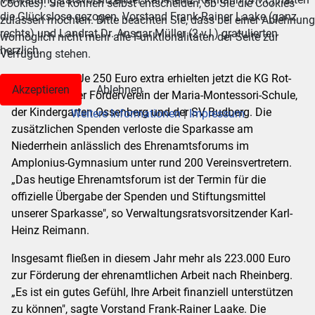
Cookies). Sie können selbst entscheiden, ob Sie die Cookies
die Glückslose gezogen. Vorstand Frank-Rainer Laake (ganz
zulassen möchten. Bitte beachten Sie, dass bei einer Ablehnung
rechts) und Landrat Dr. Ansgar Müller (2.v.l.) gratulierten
womöglich nicht mehr alle Funktionalitäten der Seite zur
herzlich.
Verfügung stehen.
RHEINBERG.
Je 250 Euro extra erhielten jetzt die KG Rot-
Akzeptieren
Ablehnen
Weiß Borth, der Förderverein der Maria-Montessori-Schule,
der Kindergarten Ossenberg und der SV Budberg. Die
Weitere Informationen
|
Impressum
zusätzlichen Spenden verloste die Sparkasse am
Niederrhein anlässlich des Ehrenamtsforums im
Amplonius-Gymnasium unter rund 200 Vereinsvertretern.
„Das heutige Ehrenamtsforum ist der Termin für die
offizielle Übergabe der Spenden und Stiftungsmittel
unserer Sparkasse", so Verwaltungsratsvorsitzender Karl-
Heinz Reimann.
Insgesamt fließen in diesem Jahr mehr als 223.000 Euro
zur Förderung der ehrenamtlichen Arbeit nach Rheinberg.
„Es ist ein gutes Gefühl, Ihre Arbeit finanziell unterstützen
zu können", sagte Vorstand Frank-Rainer Laake. Die