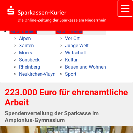
Nach Bereich
Nach Thema
Alpen
Vor Ort
Xanten
Junge Welt
Moers
Wirtschaft
Sonsbeck
Kultur
Rheinberg
Bauen und Wohnen
Neukirchen-Vluyn
Sport
223.000 Euro für ehrenamtliche
Arbeit
Spendenverteilung der Sparkasse im
Amplonius-Gymnasium