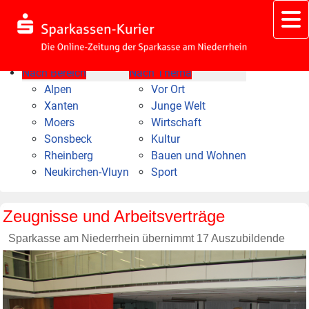
Nach Bereich
Nach Thema
Alpen
Vor Ort
Xanten
Junge Welt
Moers
Wirtschaft
Sonsbeck
Kultur
Rheinberg
Bauen und Wohnen
Neukirchen-Vluyn
Sport
Zeugnisse und Arbeitsverträge
Sparkasse am Niederrhein übernimmt 17 Auszubildende