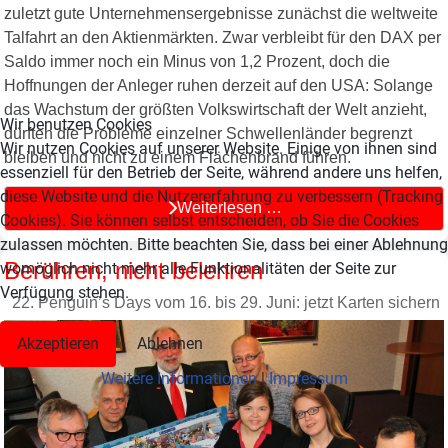
zuletzt gute Unternehmensergebnisse zunächst die weltweite
Talfahrt an den Aktienmärkten. Zwar verbleibt für den DAX per
Saldo immer noch ein Minus von 1,2 Prozent, doch die
Hoffnungen der Anleger ruhen derzeit auf den USA: Solange
das Wachstum der größten Volkswirtschaft der Welt anzieht,
Wir benutzen Cookies
dürften die Probleme einzelner Schwellenländer begrenzt
Wir nutzen Cookies auf unserer Website. Einige von ihnen sind
bleiben und nicht zu einem Flächenbrand führen.
essenziell für den Betrieb der Seite, während andere uns helfen,
diese Website und die Nutzererfahrung zu verbessern (Tracking
Weiterlesen …
Cookies). Sie können selbst entscheiden, ob Sie die Cookies
zulassen möchten. Bitte beachten Sie, dass bei einer Ablehnung
Berühren, nicht belehren
womöglich nicht mehr alle Funktionalitäten der Seite zur
Verfügung stehen.
22. Penguin’s Days vom 16. bis 29. Juni: jetzt Karten sichern
Akzeptieren
Ablehnen
Weitere Informationen
|
Impressum