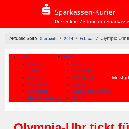
Aktuelle Seite:
Olympia-Uhr ti
Startseite
2014
Februar
Wo?
Was?
Alpen
Vor Ort
Xanten
Junge Welt
Moers
Wirtschaft
Meistgel
Sonsbeck
Kultur
Rheinberg
Bauen und Wohnen
Neukirchen-Vluyn
Sport
Olympia-Uhr tickt f