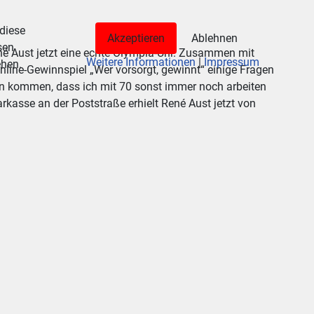
 diese
Akzeptieren
Ablehnen
sen
é Aust jetzt eine echte Olympia-Uhr. Zusammen mit
Weitere Informationen
|
Impressum
ehen.
nline-Gewinnspiel „Wer vorsorgt, gewinnt“ einige Fragen
chon kommen, dass ich mit 70 sonst immer noch arbeiten
rkasse an der Poststraße erhielt René Aust jetzt von
.