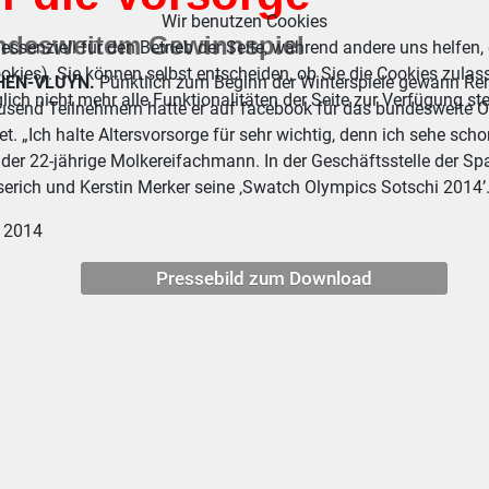
Wir benutzen Cookies
ndesweitem Gewinnspiel
essenziell für den Betrieb der Seite, während andere uns helfen,
okies). Sie können selbst entscheiden, ob Sie die Cookies zulas
HEN-VLUYN.
Pünktlich zum Beginn der Winterspiele gewann Ren
ich nicht mehr alle Funktionalitäten der Seite zur Verfügung st
ausend Teilnehmern hatte er auf facebook für das bundesweite O
t. „Ich halte Altersvorsorge für sehr wichtig, denn ich sehe s
der 22-jährige Molkereifachmann. In der Geschäftsstelle der Spa
serich und Kerstin Merker seine ‚Swatch Olympics Sotschi 2014’
r 2014
Pressebild zum Download