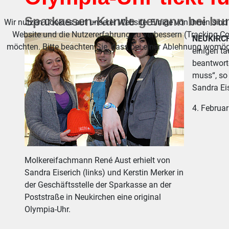
Sparkassen-Kunde gewann bei bu
Wir nutzen Cookies auf unserer Website. Einige von ihnen sind 
Website und die Nutzererfahrung zu verbessern (Tracking Co
NEUKIRC
möchten. Bitte beachten Sie, dass bei einer Ablehnung womögl
einigen t
beantworte
muss“, so 
Sandra Ei
4. Februa
Molkereifachmann René Aust erhielt von
Sandra Eiserich (links) und Kerstin Merker in
der Geschäftsstelle der Sparkasse an der
Poststraße in Neukirchen eine original
Olympia-Uhr.