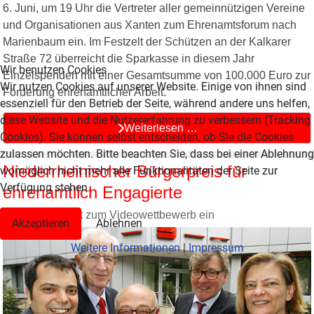
6. Juni, um 19 Uhr die Vertreter aller gemeinnützigen Vereine
und Organisationen aus Xanten zum Ehrenamtsforum nach
Marienbaum ein. Im Festzelt der Schützen an der Kalkarer
Straße 72 überreicht die Sparkasse in diesem Jahr
Wir benutzen Cookies
Einzelspenden mit einer Gesamtsumme von 100.000 Euro zur
Wir nutzen Cookies auf unserer Website. Einige von ihnen sind
Förderung ehrenamtlicher Arbeit.
essenziell für den Betrieb der Seite, während andere uns helfen,
diese Website und die Nutzererfahrung zu verbessern (Tracking
Weiterlesen …
Cookies). Sie können selbst entscheiden, ob Sie die Cookies
zulassen möchten. Bitte beachten Sie, dass bei einer Ablehnung
Niederrheinischer Bürgerpreis für
womöglich nicht mehr alle Funktionalitäten der Seite zur
Verfügung stehen.
ehrenamtlich Engagierte
Sparkasse lädt zum Videowettbewerb ein
Akzeptieren
Ablehnen
Weitere Informationen
|
Impressum