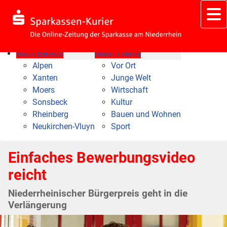
Nach Bereich
Nach Thema
Alpen
Vor Ort
Xanten
Junge Welt
Moers
Wirtschaft
Sonsbeck
Kultur
Rheinberg
Bauen und Wohnen
Neukirchen-Vluyn
Sport
Einfaches Bewerbungsvideo
reicht
Niederrheinischer Bürgerpreis geht in die
Verlängerung