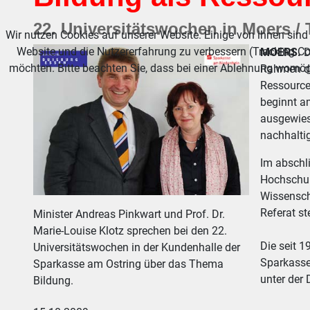
22. Universitätswochen in Moers /
Wir nutzen Cookies auf unserer Website. Einige von ihnen sind 
Website und die Nutzererfahrung zu verbessern (Tracking Co
MOERS.
D
möchten. Bitte beachten Sie, dass bei einer Ablehnung womögl
Rahmen de
Ressource
beginnt am
ausgewiese
nachhalti
Im abschl
Hochschule
Wissensch
Referat st
Minister Andreas Pinkwart und Prof. Dr.
Marie-Louise Klotz sprechen bei den 22.
Die seit 
Universitätswochen in der Kundenhalle der
Sparkasse.
Sparkasse am Ostring über das Thema
unter der
Bildung.