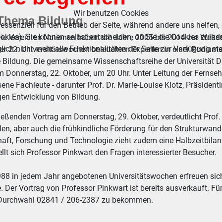
Wir benutzen Cookies
 Thema Bildung
essenziell für den Betrieb der Seite, während andere uns helfen,
okies). Sie können selbst entscheiden, ob Sie die Cookies zulas
ie Vereinten Nationen haben die Jahre 2005 bis 2014 zur Weltde
ich nicht mehr alle Funktionalitäten der Seite zur Verfügung st
r 22. Universitätswochen beleuchten Experten in einer Podium
 Bildung. Die gemeinsame Wissenschaftsreihe der Universität 
 Donnerstag, 22. Oktober, um 20 Uhr. Unter Leitung der Fernsehjo
ne Fachleute - darunter Prof. Dr. Marie-Louise Klotz, Präsident
gen Entwicklung von Bildung.
ießenden Vortrag am Donnerstag, 29. Oktober, verdeutlicht Prof.
n, aber auch die frühkindliche Förderung für den Strukturwande
aft, Forschung und Technologie zieht zudem eine Halbzeitbilanz
ellt sich Professor Pinkwart den Fragen interessierter Besucher.
1988 in jedem Jahr angebotenen Universitätswochen erfreuen si
 Der Vortrag von Professor Pinkwart ist bereits ausverkauft. Fü
 Durchwahl 02841 / 206-2387 zu bekommen.