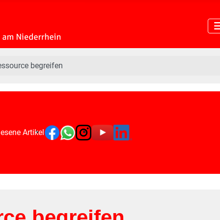
essource begreifen
esene Artikel
rce begreifen