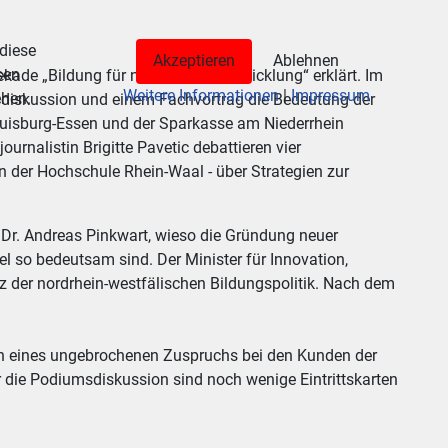
 diese
Akzeptieren
Ablehnen
sen
kade „Bildung für nachhaltige Entwicklung“ erklärt. Im
Weitere Informationen
|
Impressum
ehen.
sdiskussion und einem Fachvortrag die Bedeutung der
Duisburg-Essen und der Sparkasse am Niederrhein
urnalistin Brigitte Pavetic debattieren vier
in der Hochschule Rhein-Waal - über Strategien zur
 Dr. Andreas Pinkwart, wieso die Gründung neuer
l so bedeutsam sind. Der Minister für Innovation,
 der nordrhein-westfälischen Bildungspolitik. Nach dem
ch eines ungebrochenen Zuspruchs bei den Kunden der
r die Podiumsdiskussion sind noch wenige Eintrittskarten