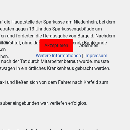
f die Hauptstelle der Sparkasse am Niederrhein, bei dem
r betraten gegen 13 Uhr das Sparkassengebäude am
affen und forderten die Herausgabe von Bargeld. Nachdem
 diese
s Geldinstitut, ohne dass andere anwesende Bankkunde
Akzeptieren
Ablehnen
sen
Weitere Informationen
|
Impressum
ehen.
 nach der Tat durch Mitarbeiter betreut wurde, musste
gswagen in ein örtliches Krankenhaus gebracht werden.
Taxi und ließen sich von dem Fahrer nach Krefeld zum
uber eingebunden war, verliefen erfolglos.