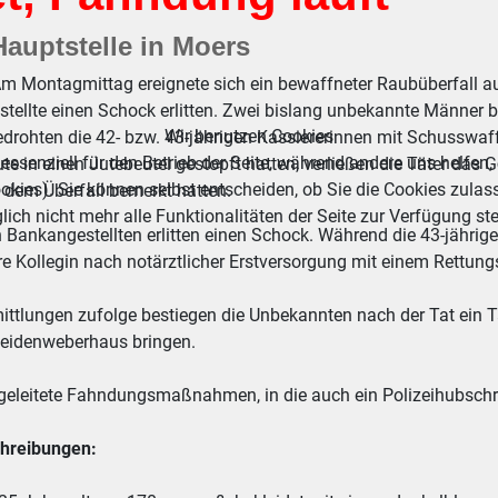
Hauptstelle in Moers
m Montagmittag ereignete sich ein bewaffneter Raubüberfall au
stellte einen Schock erlitten. Zwei bislang unbekannte Männe
Wir benutzen Cookies
bedrohten die 42- bzw. 43-jährigen Kassiererinnen mit Schussw
essenziell für den Betrieb der Seite, während andere uns helfen,
ute in einen Jutebeutel gestopft hatten, verließen die Täter da
okies). Sie können selbst entscheiden, ob Sie die Cookies zulas
 dem Überfall bemerkt hatten.
ich nicht mehr alle Funktionalitäten der Seite zur Verfügung st
 Bankangestellten erlitten einen Schock. Während die 43-jährige
re Kollegin nach notärztlicher Erstversorgung mit einem Rettun
mittlungen zufolge bestiegen die Unbekannten nach der Tat ein 
Seidenweberhaus bringen.
ngeleitete Fahndungsmaßnahmen, in die auch ein Polizeihubschra
hreibungen: