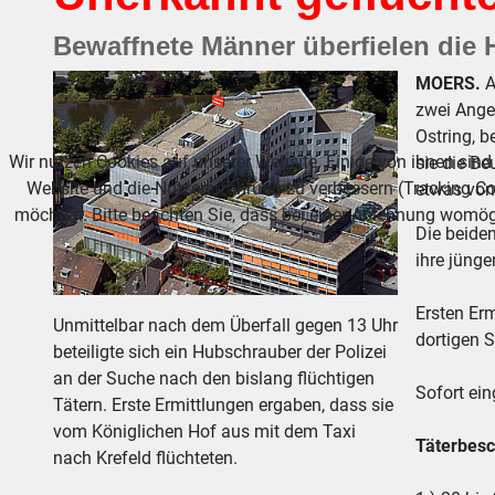
Bewaffnete Männer überfielen die 
MOERS.
A
zwei Ange
Ostring, 
Wir nutzen Cookies auf unserer Website. Einige von ihnen sind 
sie die Be
Website und die Nutzererfahrung zu verbessern (Tracking Co
etwas von
möchten. Bitte beachten Sie, dass bei einer Ablehnung womögl
Die beiden
ihre jünge
Ersten Er
Unmittelbar nach dem Überfall gegen 13 Uhr
dortigen 
beteiligte sich ein Hubschrauber der Polizei
an der Suche nach den bislang flüchtigen
Sofort ei
Tätern. Erste Ermittlungen ergaben, dass sie
vom Königlichen Hof aus mit dem Taxi
Täterbesc
nach Krefeld flüchteten.