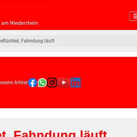
eflüchtet, Fahndung läuft
esene Artikel
t, Fahndung läuft